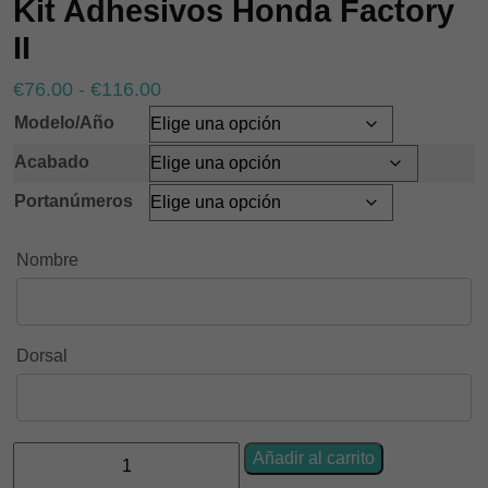
Kit Adhesivos Honda Factory
II
Rango
€
76.00
-
€
116.00
de
Modelo/Año
precios:
Acabado
desde
Portanúmeros
€76.00
hasta
Nombre
€116.00
Dorsal
Kit
Añadir al carrito
Adhesivos