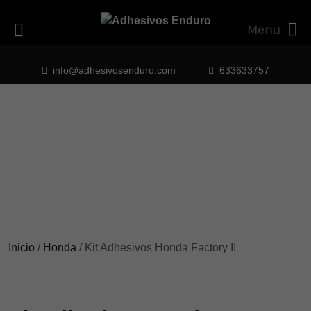
Menu
Skip
to
info@adhesivosenduro.com
633633757
content
Inicio
/
Honda
/ Kit Adhesivos Honda Factory II