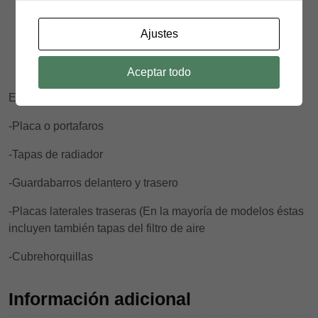
motos.
Acabado 380 Micras,
Vinilo de impresión de primera
Ajustes
calidad recubierto de laminado de 380 Micras. Ideal
para usos exhaustivos en MX o Enduro así como en
vehículos de competición en cualquier modalidad.
Aceptar todo
El kit se compone de adhesivos para:
-Placa o portafaros
-Tapas de radiador
-Guardabarros delantero y trasero
-Placas laterales traseras (En la mayoría de modelos éstas
incluyen también tapas del filtro de aire
-Cubrehorquillas
Información adicional