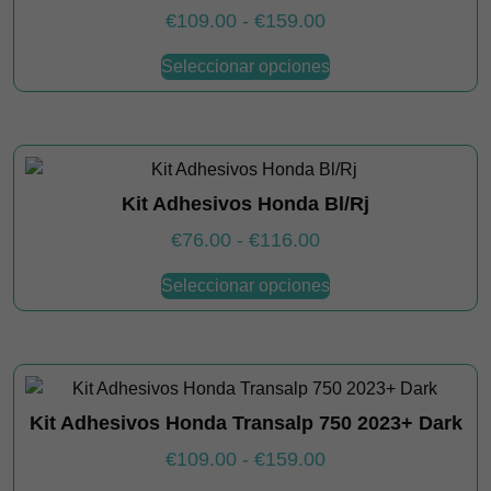
elegir
Rango
€
109.00
-
€
159.00
en
de
Este
Seleccionar opciones
la
producto
precios:
página
tiene
desde
de
múltiples
€109.00
producto
variantes.
hasta
Las
€159.00
Kit Adhesivos Honda Bl/Rj
opciones
se
Rango
€
76.00
-
€
116.00
pueden
de
Este
elegir
Seleccionar opciones
producto
precios:
en
tiene
desde
la
múltiples
€76.00
página
variantes.
hasta
de
Las
€116.00
producto
Kit Adhesivos Honda Transalp 750 2023+ Dark
opciones
se
Rango
€
109.00
-
€
159.00
pueden
de
Este