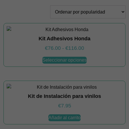
por
popularidad
Kit Adhesivos Honda
Rango
€
76.00
-
€
116.00
de
Este
Seleccionar opciones
producto
precios:
tiene
desde
múltiples
€76.00
variantes.
hasta
Las
€116.00
Kit de Instalación para vinilos
opciones
se
€
7.95
pueden
elegir
Añadir al carrito
en