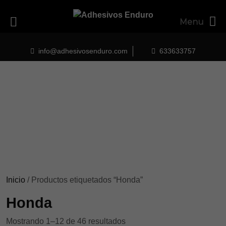
Menu
Skip
to
info@adhesivosenduro.com
633633757
content
Inicio
/ Productos etiquetados “Honda”
Honda
Ordenado
Mostrando 1–12 de 46 resultados