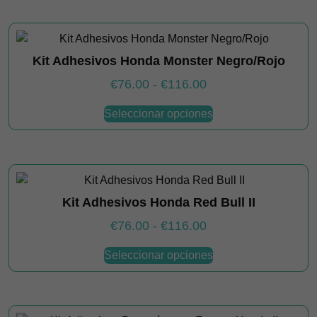
la
página
de
producto
Kit Adhesivos Honda Monster Negro/Rojo
Rango
€
76.00
-
€
116.00
de
Este
Seleccionar opciones
producto
precios:
tiene
desde
múltiples
€76.00
variantes.
hasta
Las
€116.00
Kit Adhesivos Honda Red Bull II
opciones
se
Rango
€
76.00
-
€
116.00
pueden
de
Este
elegir
Seleccionar opciones
producto
precios:
en
tiene
desde
la
múltiples
€76.00
página
variantes.