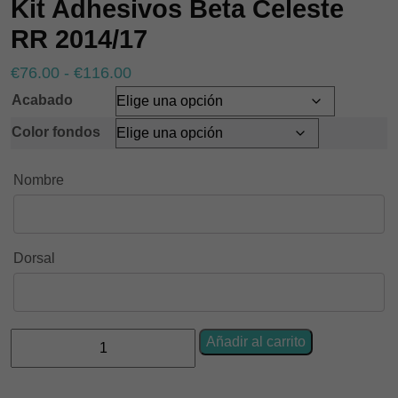
Kit Adhesivos Beta Celeste
RR 2014/17
Rango
€
76.00
-
€
116.00
de
Acabado
precios:
Color fondos
desde
€76.00
Nombre
hasta
€116.00
Dorsal
Kit
Añadir al carrito
Adhesivos
Beta