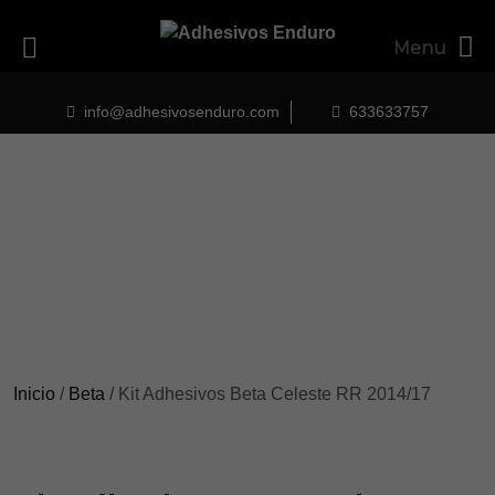
Menu
Skip
to
info@adhesivosenduro.com
633633757
content
Inicio
/
Beta
/ Kit Adhesivos Beta Celeste RR 2014/17