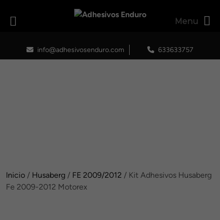
Menu
Skip
to
info@adhesivosenduro.com
633633757
content
Inicio
/
Husaberg
/
FE 2009/2012
/ Kit Adhesivos Husaberg
Fe 2009-2012 Motorex