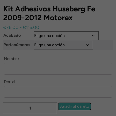
Kit Adhesivos Husaberg Fe
2009-2012 Motorex
Rango
€
76.00
-
€
116.00
de
Acabado
precios:
Portanúmeros
desde
€76.00
Nombre
hasta
€116.00
Dorsal
Kit
Añadir al carrito
Adhesivos