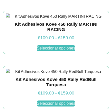
tiene
desde
página
múltiples
€76.00
de
variantes.
hasta
producto
Las
€116.00
Kit Adhesivos Kove 450 Rally MARTINI
opciones
RACING
se
pueden
Rango
€
109.00
-
€
159.00
elegir
de
Este
Seleccionar opciones
en
producto
precios:
la
tiene
desde
página
múltiples
€109.00
de
variantes.
hasta
producto
Las
€159.00
Kit Adhesivos Kove 450 Rally RedBull
opciones
Turquesa
se
pueden
Rango
€
109.00
-
€
159.00
elegir
de
Este
Seleccionar opciones
en
producto
precios:
la
tiene