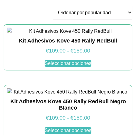
por
popularidad
Necesarias
Estas
cookies no
Kit Adhesivos Kove 450 Rally RedBull
son
opcionales.
Rango
€
109.00
-
€
159.00
Son
de
Este
necesarias
Seleccionar opciones
para que
producto
precios:
funcione la
tiene
desde
web.
múltiples
€109.00
variantes.
hasta
Las
Estadísticas
€159.00
Kit Adhesivos Kove 450 Rally RedBull Negro
Para que
opciones
podamos
Blanco
se
mejorar la
pueden
Rango
€
109.00
-
€
159.00
funcionalidad
y estructura
elegir
de
Este
de la web, en
Seleccionar opciones
en
producto
precios:
base a cómo