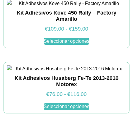
hasta
de
Las
€116.00
producto
Kit Adhesivos Kove 450 Rally – Factory
opciones
Amarillo
se
pueden
Rango
€
109.00
-
€
159.00
elegir
de
Este
Seleccionar opciones
en
producto
precios:
la
tiene
desde
página
múltiples
€109.00
de
variantes.
hasta
producto
Las
€159.00
Kit Adhesivos Husaberg Fe-Te 2013-2016
opciones
Motorex
se
pueden
Rango
€
76.00
-
€
116.00
elegir
de
Este
Seleccionar opciones
en
producto
precios:
la
tiene
desde
página
múltiples
€76.00
de
variantes.