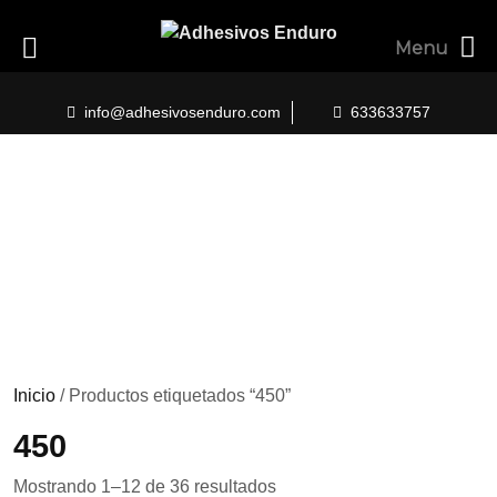
Menu
Skip
to
info@adhesivosenduro.com
633633757
content
Inicio
/ Productos etiquetados “450”
450
Ordenado
Mostrando 1–12 de 36 resultados