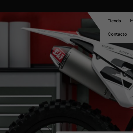
Skip
to
content
Tienda
M
Contacto