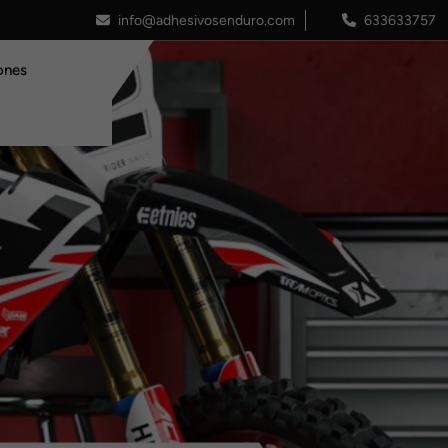
info@adhesivosenduro.com
633633757
ones