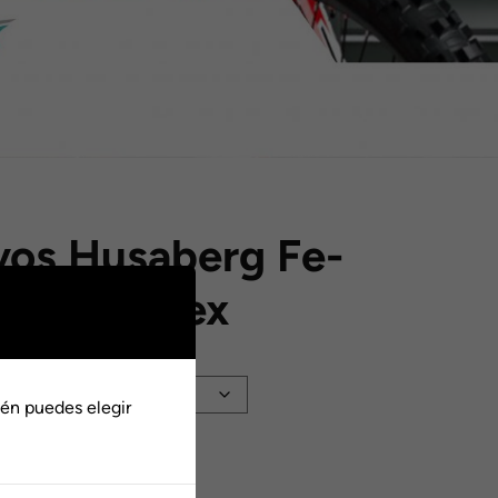
vos Husaberg Fe-
016 Motorex
én puedes elegir
:
Añadir al carrito