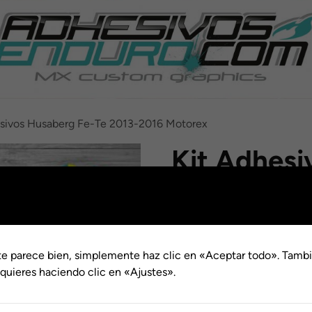
esivos Husaberg Fe-Te 2013-2016 Motorex
Kit Adhesi
Te 2013-2
Rango
€
76.00
-
€
116.00
de
Acabado
te parece bien, simplemente haz clic en «Aceptar todo». Tambi
precios
quieres haciendo clic en «Ajustes».
Kit
desde
Adhesivos
€76.00
Husaberg