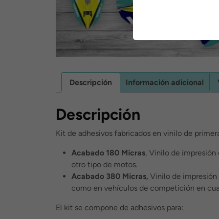
Descripción
Información adicional
Descripción
Kit de adhesivos fabricados en vinilo de primer
Acabado 180 Micras
, Vinilo de impresión
otro tipo de motos.
Acabado 380 Micras,
Vinilo de impresión 
como en vehículos de competición en cua
El kit se compone de adhesivos para: