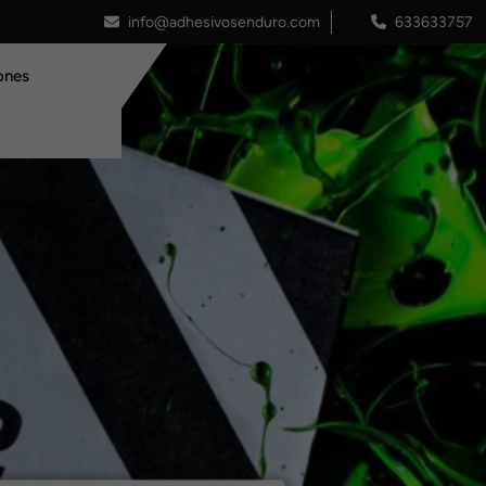
info@adhesivosenduro.com
633633757
ones