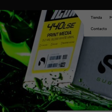
Skip
to
content
Tienda
M
Contacto