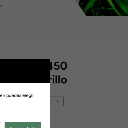
vos Kove 450
tory Amarillo
o
én puedes elegir
s:
Añadir al carrito
00