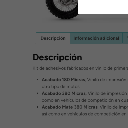
Descripción
Información adicional
Descripción
Kit de adhesivos fabricados en vinilo de primer
Acabado 180 Micras
, Vinilo de impresión
otro tipo de motos.
Acabado 380 Micras,
Vinilo de impresión 
como en vehículos de competición en cua
Acabado Mate 380 Micras,
Vinilo de impr
así como en vehículos de competición en 