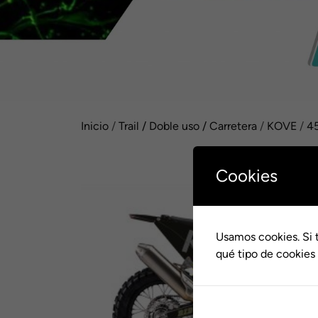
Inicio
/
Trail / Doble uso / Carretera
/
KOVE
/
45
Cookies
Usamos cookies. Si 
qué tipo de cookies 