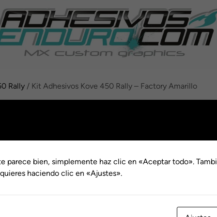
0 Rally
/ Kit Adhesivos Kove 450 Rally – Factory Amarillo
Kit Adhesi
Rally – Fac
Rang
€
109.00
-
€
159.00
te parece bien, simplemente haz clic en «Aceptar todo». Tambi
de
Acabado
quieres haciendo clic en «Ajustes».
precio
Kit
desde
Adhesivos
€109.
Kove