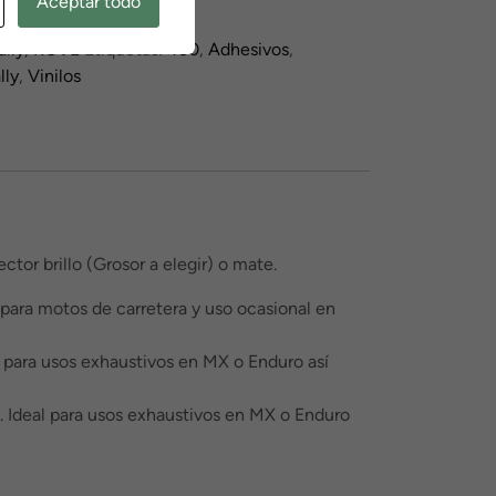
Aceptar todo
00
lly
,
KOVE
Etiquetas:
450
,
Adhesivos
,
lly
,
Vinilos
tor brillo (Grosor a elegir) o mate.
 para motos de carretera y uso ocasional en
l para usos exhaustivos en MX o Enduro así
. Ideal para usos exhaustivos en MX o Enduro