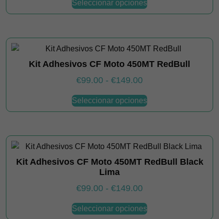
Seleccionar opciones
producto
precios:
tiene
desde
múltiples
€109.00
variantes.
hasta
Las
€159.00
Kit Adhesivos CF Moto 450MT RedBull
opciones
se
Rango
€
99.00
-
€
149.00
pueden
de
Este
elegir
Seleccionar opciones
producto
precios:
en
tiene
desde
la
múltiples
€99.00
página
variantes.
hasta
de
Las
€149.00
producto
Kit Adhesivos CF Moto 450MT RedBull Black
opciones
Lima
se
pueden
Rango
€
99.00
-
€
149.00
elegir
de
Este
Seleccionar opciones
en
producto
precios: