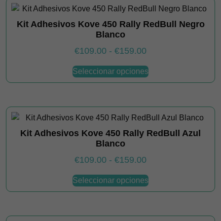
variantes.
hasta
Las
€159.00
Kit Adhesivos Kove 450 Rally RedBull Negro
opciones
Blanco
se
pueden
Rango
€
109.00
-
€
159.00
elegir
de
Este
Seleccionar opciones
en
producto
precios:
la
tiene
desde
página
múltiples
€109.00
de
variantes.
hasta
producto
Las
€159.00
Kit Adhesivos Kove 450 Rally RedBull Azul
opciones
Blanco
se
pueden
Rango
€
109.00
-
€
159.00
elegir
de
Este
Seleccionar opciones
en
producto
precios:
la
tiene
desde
página
múltiples
€109.00
de
variantes.