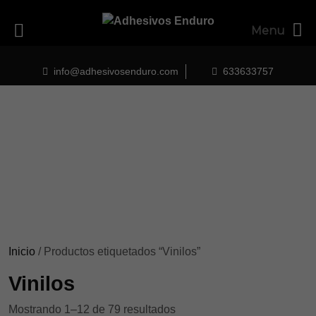
Menu
Skip
to
info@adhesivosenduro.com
633633757
content
Inicio
/ Productos etiquetados “Vinilos”
Vinilos
Ordenado
Mostrando 1–12 de 79 resultados