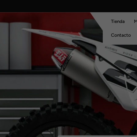
Skip
to
content
Tienda
M
Contacto