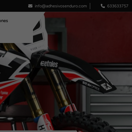
info@adhesivosenduro.com
633633757
ones