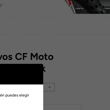
vos CF Moto
Bull Black
:
én puedes elegir
0