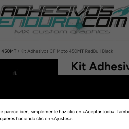
/
450MT
/ Kit Adhesivos CF Moto 450MT RedBull Black
Kit Adhesi
450MT Red
Rango
€
99.00
-
€
149.00
de
Acabado
precios
te parece bien, simplemente haz clic en «Aceptar todo». Tambi
desde
Dorsal
quieres haciendo clic en «Ajustes».
€99.0