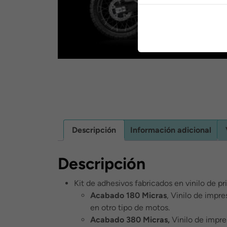
Descripción
Información adicional
Descripción
Kit de adhesivos fabricados en vinilo de pr
Acabado 180 Micras
, Vinilo de impr
en otro tipo de motos.
Acabado 380 Micras,
Vinilo de impre