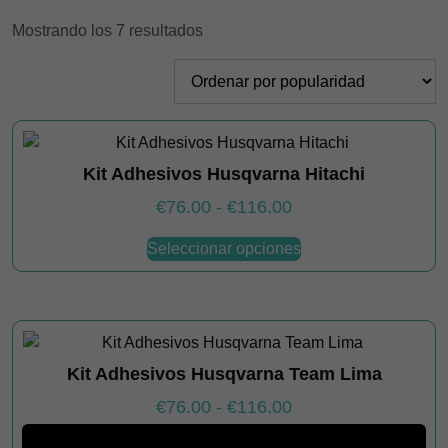
Ordenado
Mostrando los 7 resultados
por
popularidad
Kit Adhesivos Husqvarna Hitachi
Rango
€
76.00
-
€
116.00
de
Este
Seleccionar opciones
producto
precios:
tiene
desde
múltiples
€76.00
variantes.
hasta
Las
€116.00
Kit Adhesivos Husqvarna Team Lima
opciones
se
Rango
€
76.00
-
€
116.00
pueden
de
Este
elegir