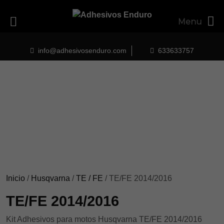
Menu
Skip
to
info@adhesivosenduro.com
633633757
content
Inicio
/
Husqvarna
/
TE / FE
/ TE/FE 2014/2016
TE/FE 2014/2016
Kit Adhesivos para motos Husqvarna TE/FE 2014/2016