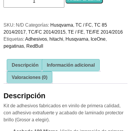
se usa la
Adhesivos
web.
Husqvarna
Team
SKU:
N/D
Categorías:
Husqvarna
,
TC / FC
,
TC 85
Lima
Experiencia
2014/2017
,
TC/FC 2014/2015
,
TE / FE
,
TE/FE 2014/2016
cantidad
Para que
nuestra web
Etiquetas:
Adhesivos
,
hitachi
,
Husqvarna
,
IceOne
,
funcione lo
pegatinas
,
RedBull
mejor posible
durante tu
visita. Si
rechaza estas
Descripción
Información adicional
cookies,
algunas
Valoraciones (0)
funcionalidades
desaparecerán
de la web.
Descripción
Kit de adhesivos fabricados en vinilo de primera calidad,
Marketing
con adhesivo extrafuerte y acabado de laminado protector
Al compartir tus
brillo (Grosor a elegir).
intereses y
comportamiento