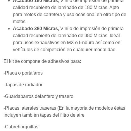
Acabado 180 Micras
, Vinilo de impresión de primera
mientras visitas
nuestro sitio,
calidad recubierto de laminado de 180 Micras. Apto
aumentas la
para motos de carretera y uso ocasional en otro tipo de
posibilidad de
motos.
ver contenido y
ofertas
Acabado 380 Micras,
Vinilo de impresión de primera
personalizados.
calidad recubierto de laminado de 380 Micras. Ideal
para usos exhaustivos en MX o Enduro así como en
vehículos de competición en cualquier modalidad.
El kit se compone de adhesivos para:
-Placa o portafaros
-Tapas de radiador
-Guardabarros delantero y trasero
-Placas laterales traseras (En la mayoría de modelos éstas
incluyen también tapas del filtro de aire
-Cubrehorquillas