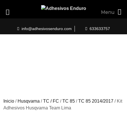
Menu
Skip
to
info@adhesivosenduro.com
633633757
content
Inicio
/
Husqvarna
/
TC / FC
/
TC 85
/
TC 85 2014/2017
/ Kit
Adhesivos Husqvarna Team Lima