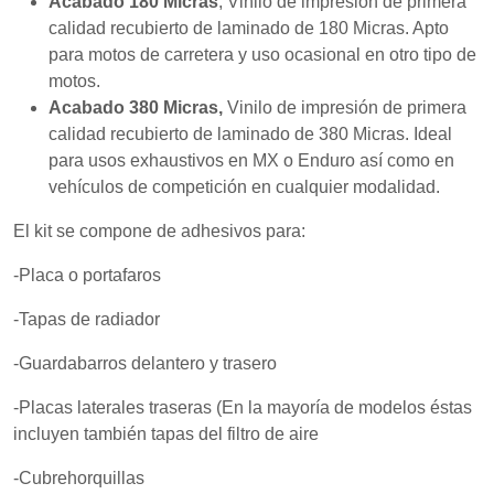
Acabado 180 Micras
, Vinilo de impresión de primera
mientras visitas
nuestro sitio,
calidad recubierto de laminado de 180 Micras. Apto
aumentas la
para motos de carretera y uso ocasional en otro tipo de
posibilidad de
motos.
ver contenido y
ofertas
Acabado 380 Micras,
Vinilo de impresión de primera
personalizados.
calidad recubierto de laminado de 380 Micras. Ideal
para usos exhaustivos en MX o Enduro así como en
vehículos de competición en cualquier modalidad.
El kit se compone de adhesivos para:
-Placa o portafaros
-Tapas de radiador
-Guardabarros delantero y trasero
-Placas laterales traseras (En la mayoría de modelos éstas
incluyen también tapas del filtro de aire
-Cubrehorquillas