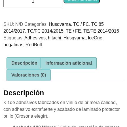
se usa la
Adhesivos
web.
Husqvarna
Team
SKU:
N/D
Categorías:
Husqvarna
,
TC / FC
,
TC 85
Pro
Experiencia
2014/2017
,
TC/FC 2014/2015
,
TE / FE
,
TE/FE 2014/2016
Azul
Para que
nuestra web
Etiquetas:
Adhesivos
,
hitachi
,
Husqvarna
,
IceOne
,
cantidad
funcione lo
pegatinas
,
RedBull
mejor posible
durante tu
visita. Si
rechaza estas
Descripción
Información adicional
cookies,
algunas
Valoraciones (0)
funcionalidades
desaparecerán
de la web.
Descripción
Kit de adhesivos fabricados en vinilo de primera calidad,
Marketing
con adhesivo extrafuerte y acabado de laminado protector
Al compartir tus
brillo (Grosor a elegir).
intereses y
comportamiento