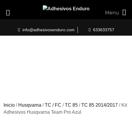
Menu
Skip
to
info@adhesivosenduro.com
633633757
content
Inicio
/
Husqvarna
/
TC / FC
/
TC 85
/
TC 85 2014/2017
/ Kit
Adhesivos Husqvarna Team Pro Azul