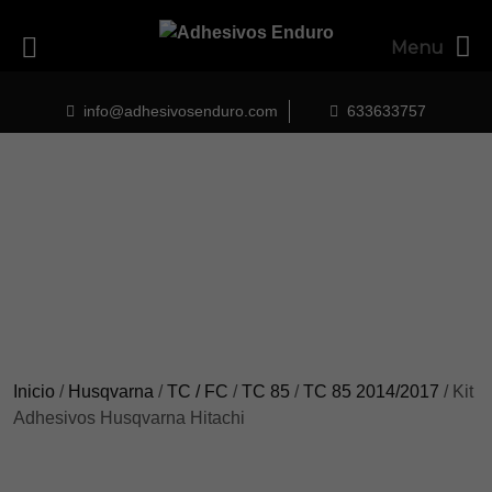
Menu
Skip
to
info@adhesivosenduro.com
633633757
content
Inicio
/
Husqvarna
/
TC / FC
/
TC 85
/
TC 85 2014/2017
/ Kit
Adhesivos Husqvarna Hitachi