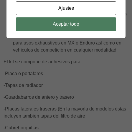
Acabado 180 Micras
, Vinilo de impresión de primera
calidad recubierto de laminado de 180 Micras. Apto
Ajustes
para motos de carretera y uso ocasional en otro tipo de
motos.
Aceptar todo
Acabado 380 Micras,
Vinilo de impresión de primera
calidad recubierto de laminado de 380 Micras. Ideal
para usos exhaustivos en MX o Enduro así como en
vehículos de competición en cualquier modalidad.
El kit se compone de adhesivos para:
-Placa o portafaros
-Tapas de radiador
-Guardabarros delantero y trasero
-Placas laterales traseras (En la mayoría de modelos éstas
incluyen también tapas del filtro de aire
-Cubrehorquillas