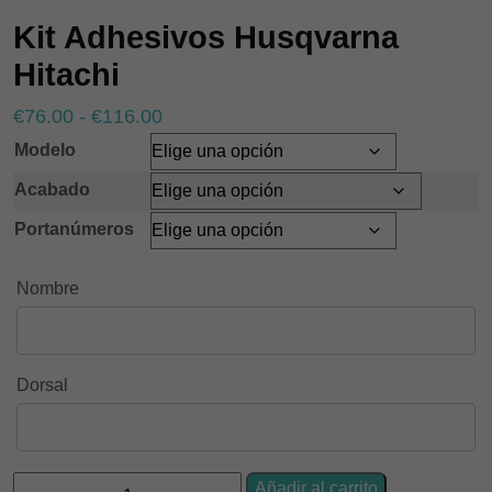
Kit Adhesivos Husqvarna
Hitachi
Rango
€
76.00
-
€
116.00
de
Modelo
precios:
Acabado
desde
Portanúmeros
€76.00
hasta
Nombre
€116.00
Dorsal
Kit
Añadir al carrito