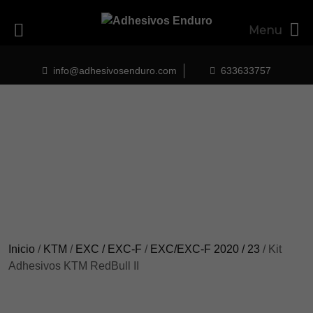
Menu
Skip
to
info@adhesivosenduro.com
633633757
content
Inicio
/
KTM
/
EXC / EXC-F
/
EXC/EXC-F 2020 / 23
/ Kit
Adhesivos KTM RedBull II