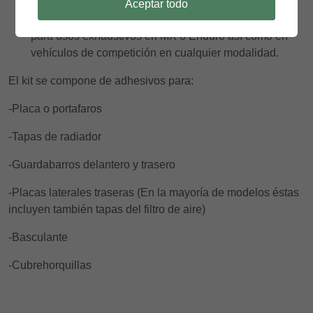
Acabado 380 Micras,
Vinilo de impresión de primera
Aceptar todo
calidad recubierto de laminado de 380 Micras. Ideal
para usos exhaustivos en MX o Enduro así como en
vehículos de competición en cualquier modalidad.
El kit se compone de adhesivos para:
-Placa o portafaros
-Tapas de radiador
-Guardabarros delantero y trasero
-Placas laterales traseras (En la mayoría de modelos éstas
incluyen también tapas del filtro de aire)
-Basculante
-Cubrehorquillas