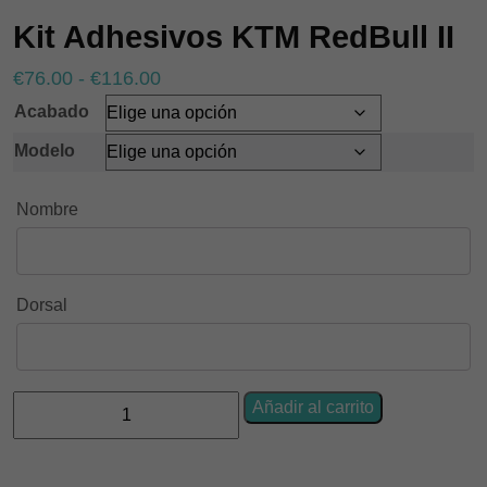
Kit Adhesivos KTM RedBull II
Rango
€
76.00
-
€
116.00
de
Acabado
precios:
Modelo
desde
€76.00
Nombre
hasta
€116.00
Dorsal
Kit
Añadir al carrito
Adhesivos
KTM
RedBull