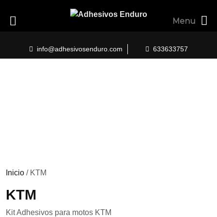
Menu
Skip
to
info@adhesivosenduro.com
633633757
content
Inicio
/ KTM
KTM
Kit Adhesivos para motos KTM