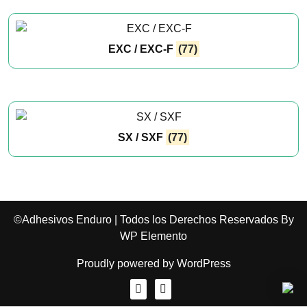
EXC / EXC-F
(77)
Necesarias
Estas
cookies no
son
opcionales.
Son
necesarias
SX / SXF
(77)
para que
funcione la
web.
Estadísticas
©Adhesivos Enduro | Todos los Derechos Reservados By
Para que
WP Elemento
podamos
mejorar la
Proudly powered by WordPress
funcionalidad
y estructura
de la web, en
base a cómo