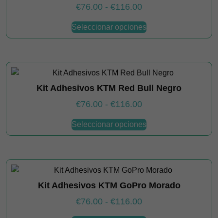
se
Rango
€
76.00
-
€
116.00
pueden
de
Este
elegir
Seleccionar opciones
producto
precios:
en
tiene
desde
la
múltiples
€76.00
página
variantes.
hasta
de
Las
€116.00
producto
Kit Adhesivos KTM Red Bull Negro
opciones
se
Rango
€
76.00
-
€
116.00
pueden
de
Este
elegir
Seleccionar opciones
producto
precios:
en
tiene
desde
la
múltiples
€76.00
página
variantes.
hasta
de
Las
€116.00
producto
Kit Adhesivos KTM GoPro Morado
opciones
se
Rango
€
76.00
-
€
116.00
pueden
de
Este