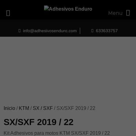
Menu
Skip
to
info@adhesivosenduro.com
633633757
content
Inicio
/
KTM
/
SX / SXF
/ SX/SXF 2019 / 22
SX/SXF 2019 / 22
Kit Adhesivos para motos KTM SX/SXF 2019 / 22