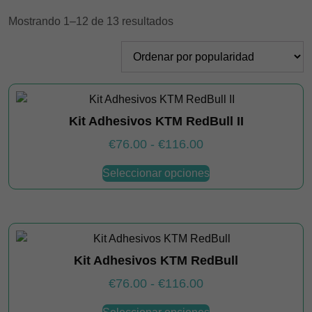
Ordenado
Mostrando 1–12 de 13 resultados
por
popularidad
Kit Adhesivos KTM RedBull II
Rango
€
76.00
-
€
116.00
de
Este
Seleccionar opciones
producto
precios:
tiene
desde
múltiples
€76.00
variantes.
hasta
Las
€116.00
Kit Adhesivos KTM RedBull
opciones
se
Rango
€
76.00
-
€
116.00
pueden
de
Este
elegir