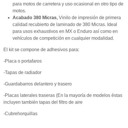
mientras visitas
para motos de carretera y uso ocasional en otro tipo de
nuestro sitio,
motos.
aumentas la
posibilidad de
Acabado 380 Micras,
Vinilo de impresión de primera
ver contenido y
calidad recubierto de laminado de 380 Micras. Ideal
ofertas
para usos exhaustivos en MX o Enduro así como en
personalizados.
vehículos de competición en cualquier modalidad.
El kit se compone de adhesivos para:
-Placa o portafaros
-Tapas de radiador
-Guardabarros delantero y trasero
-Placas laterales traseras (En la mayoría de modelos éstas
incluyen también tapas del filtro de aire
-Cubrehorquillas