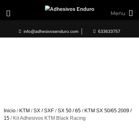
Menu
Skip
to
info@adhesivosenduro.com
633633757
content
Inicio
/
KTM
/
SX / SXF
/
SX 50 / 65
/
KTM SX 50/65 2009 /
15
/ Kit Adhesivos KTM Black Racing