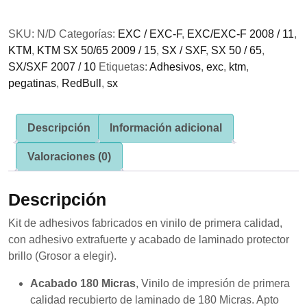
KTM
se usa la
Black
web.
SKU:
N/D
Categorías:
EXC / EXC-F
,
EXC/EXC-F 2008 / 11
,
Racing
KTM
,
KTM SX 50/65 2009 / 15
,
SX / SXF
,
SX 50 / 65
,
cantidad
Experiencia
SX/SXF 2007 / 10
Etiquetas:
Adhesivos
,
exc
,
ktm
,
Para que
pegatinas
,
RedBull
,
sx
nuestra web
funcione lo
mejor posible
durante tu
Descripción
Información adicional
visita. Si
rechaza estas
Valoraciones (0)
cookies,
algunas
funcionalidades
Descripción
desaparecerán
de la web.
Kit de adhesivos fabricados en vinilo de primera calidad,
con adhesivo extrafuerte y acabado de laminado protector
brillo (Grosor a elegir).
Marketing
Al compartir tus
Acabado 180 Micras
, Vinilo de impresión de primera
intereses y
comportamiento
calidad recubierto de laminado de 180 Micras. Apto