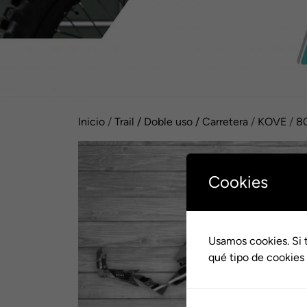
Inicio
/
Trail / Doble uso / Carretera
/
KOVE
/
8
Cookies
Usamos cookies. Si 
qué tipo de cookies 