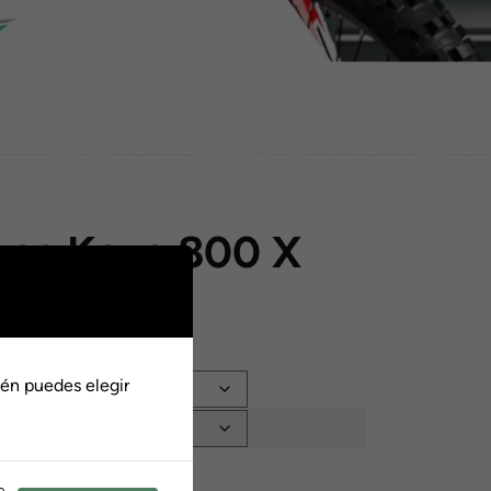
vos Kove 800 X
anco
o
én puedes elegir
s:
00
Añadir al carrito