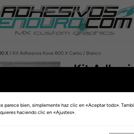
00 X
/ Kit Adhesivos Kove 800 X Camo / Blanco
Kit Adhesi
Camo / Bl
Rang
€
109.00
-
€
159.00
de
te parece bien, simplemente haz clic en «Aceptar todo». Tambi
Acabado
precio
quieres haciendo clic en «Ajustes».
Modelo
desde
€109.
Kit