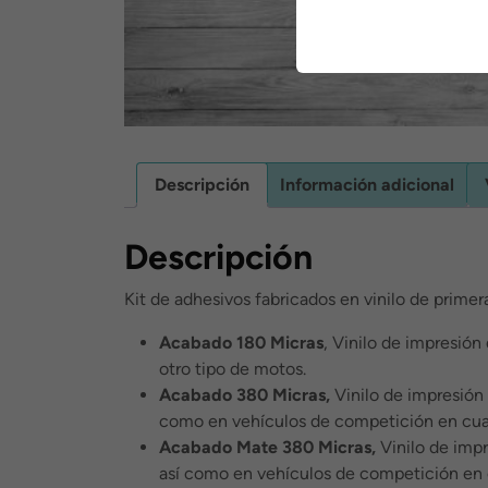
Descripción
Información adicional
Descripción
Kit de adhesivos fabricados en vinilo de primer
Acabado 180 Micras
, Vinilo de impresión
otro tipo de motos.
Acabado 380 Micras,
Vinilo de impresión 
como en vehículos de competición en cua
Acabado Mate 380 Micras,
Vinilo de impr
así como en vehículos de competición en 