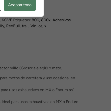
Aceptar todo
00
,
KOVE
Etiquetas:
800
,
800x
,
Adhesivos
,
lly
,
RedBull
,
trail
,
Vinilos
,
x
tor brillo (Grosor a elegir) o mate.
 para motos de carretera y uso ocasional en
l para usos exhaustivos en MX o Enduro así
. Ideal para usos exhaustivos en MX o Enduro