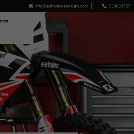
info@adhesivosenduro.com
633633757
ones