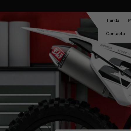
Skip
to
content
Tienda
M
Contacto