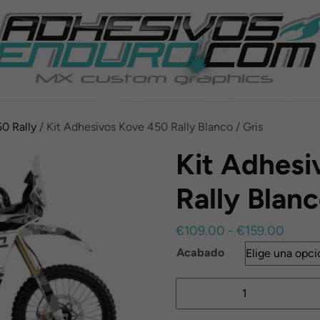
0 Rally
/ Kit Adhesivos Kove 450 Rally Blanco / Gris
Kit Adhesi
Rally Blanc
Rang
€
109.00
-
€
159.00
de
Acabado
precio
Kit
desde
Adhesivos
€109.
Kove