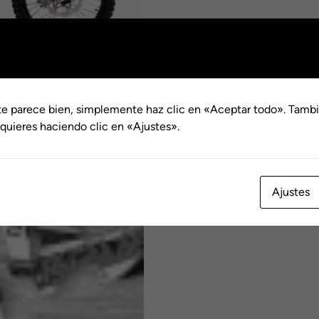
hasta
450
€159.
SKU:
N/D
Categorías:
450 Ra
Rally
Graphics
,
kove
,
pegatinas
,
ra
Blanco
/
Gris
cantidad
te parece bien, simplemente haz clic en «Aceptar todo». Tambi
quieres haciendo clic en «Ajustes».
Ajustes