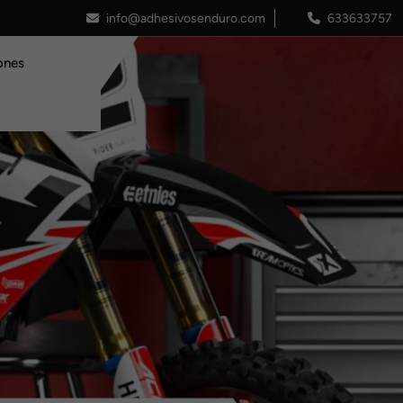
info@adhesivosenduro.com
633633757
ones