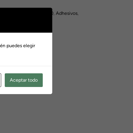
00
lly
,
KOVE
Etiquetas:
450
,
Adhesivos
,
lly
,
Vinilos
én puedes elegir
Aceptar todo