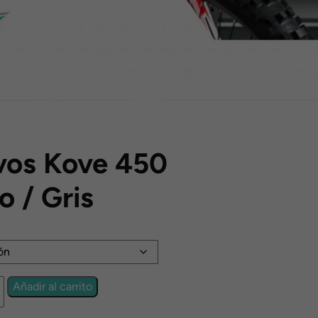
vos Kove 450
o / Gris
o
s:
Añadir al carrito
00