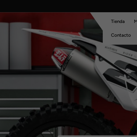
Skip
to
content
Tienda
M
Contacto