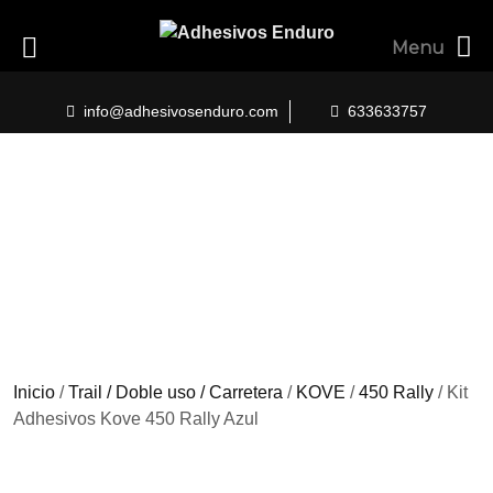
Menu
Skip
to
info@adhesivosenduro.com
633633757
content
Inicio
/
Trail / Doble uso / Carretera
/
KOVE
/
450 Rally
/ Kit
Adhesivos Kove 450 Rally Azul