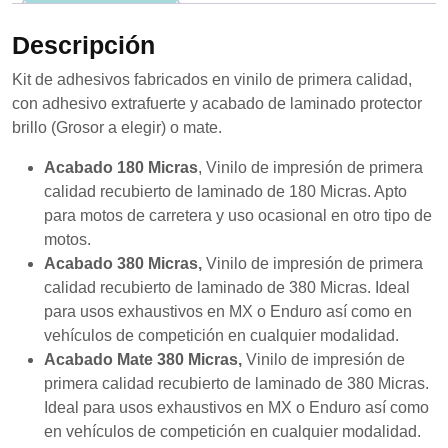
se usa la
web.
Descripción
Kit de adhesivos fabricados en vinilo de primera calidad,
Experiencia
con adhesivo extrafuerte y acabado de laminado protector
Para que
brillo (Grosor a elegir) o mate.
nuestra web
funcione lo
Acabado 180 Micras
, Vinilo de impresión de primera
mejor posible
durante tu
calidad recubierto de laminado de 180 Micras. Apto
visita. Si
para motos de carretera y uso ocasional en otro tipo de
rechaza estas
motos.
cookies,
algunas
Acabado 380 Micras,
Vinilo de impresión de primera
funcionalidades
calidad recubierto de laminado de 380 Micras. Ideal
desaparecerán
para usos exhaustivos en MX o Enduro así como en
de la web.
vehículos de competición en cualquier modalidad.
Acabado Mate 380 Micras,
Vinilo de impresión de
Marketing
primera calidad recubierto de laminado de 380 Micras.
Al compartir tus
Ideal para usos exhaustivos en MX o Enduro así como
intereses y
en vehículos de competición en cualquier modalidad.
comportamiento