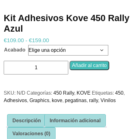
Kit Adhesivos Kove 450 Rally
Azul
Necesarias
Estas
cookies no
Rango
€
109.00
-
€
159.00
son
de
opcionales.
Acabado
Son
precios:
necesarias
Kit
desde
Añadir al carrito
para que
Adhesivos
funcione la
€109.00
web.
Kove
hasta
450
€159.00
SKU:
N/D
Categorías:
450 Rally
,
KOVE
Etiquetas:
450
,
Rally
Estadísticas
Adhesivos
,
Graphics
,
kove
,
pegatinas
,
rally
,
Vinilos
Azul
Para que
cantidad
podamos
mejorar la
funcionalidad
Descripción
Información adicional
y estructura
de la web, en
Valoraciones (0)
base a cómo