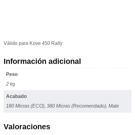
mientras visitas
nuestro sitio,
aumentas la
posibilidad de
ver contenido y
ofertas
personalizados.
Válido para Kove 450 Rally
Información adicional
Peso
2 kg
Acabado
180 Micras (ECO), 380 Micras (Recomendado), Mate
Valoraciones