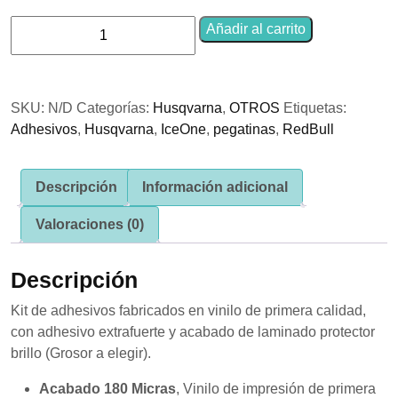
se usa la
Kit
web.
Añadir al carrito
Adhesivos
Husqvarna
Experiencia
Alpinestars
Para que
SKU:
N/D
Categorías:
Husqvarna
,
OTROS
Etiquetas:
Azul
nuestra web
Adhesivos
,
Husqvarna
,
IceOne
,
pegatinas
,
RedBull
cantidad
funcione lo
mejor posible
durante tu
visita. Si
Descripción
Información adicional
rechaza estas
cookies,
Valoraciones (0)
algunas
funcionalidades
desaparecerán
Descripción
de la web.
Kit de adhesivos fabricados en vinilo de primera calidad,
con adhesivo extrafuerte y acabado de laminado protector
Marketing
brillo (Grosor a elegir).
Al compartir tus
intereses y
comportamiento
Acabado 180 Micras
, Vinilo de impresión de primera