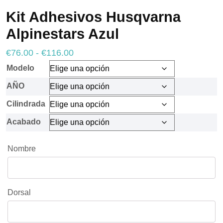
Kit Adhesivos Husqvarna
Alpinestars Azul
Necesarias
Rango
€
76.00
Estas
-
€
116.00
cookies no
de
Modelo
son
precios:
opcionales.
AÑO
Son
desde
necesarias
Cilindrada
€76.00
para que
funcione la
hasta
Acabado
web.
€116.00
Nombre
Estadísticas
Para que
podamos
mejorar la
Dorsal
funcionalidad
y estructura
de la web, en
base a cómo