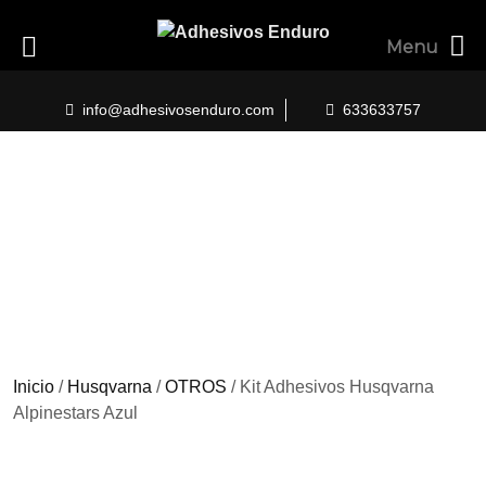
Menu
Skip
to
info@adhesivosenduro.com
633633757
content
Inicio
/
Husqvarna
/
OTROS
/ Kit Adhesivos Husqvarna
Alpinestars Azul