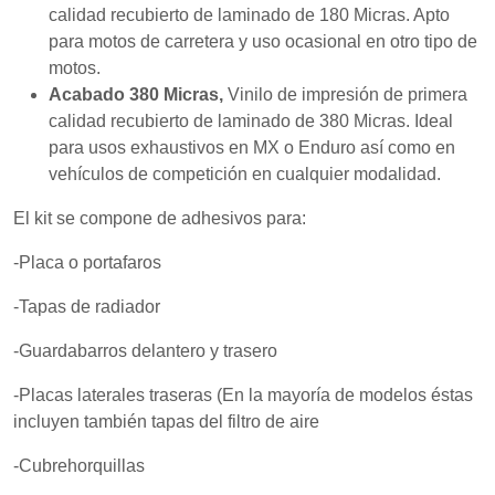
mientras visitas
calidad recubierto de laminado de 180 Micras. Apto
nuestro sitio,
para motos de carretera y uso ocasional en otro tipo de
aumentas la
posibilidad de
motos.
ver contenido y
Acabado 380 Micras,
Vinilo de impresión de primera
ofertas
calidad recubierto de laminado de 380 Micras. Ideal
personalizados.
para usos exhaustivos en MX o Enduro así como en
vehículos de competición en cualquier modalidad.
El kit se compone de adhesivos para:
-Placa o portafaros
-Tapas de radiador
-Guardabarros delantero y trasero
-Placas laterales traseras (En la mayoría de modelos éstas
incluyen también tapas del filtro de aire
-Cubrehorquillas