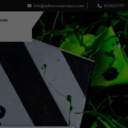
info@adhesivosenduro.com
633633757
ones