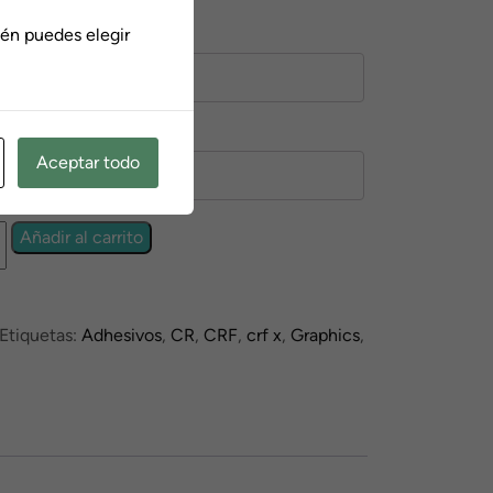
én puedes elegir
0
Aceptar todo
Añadir al carrito
Etiquetas:
Adhesivos
,
CR
,
CRF
,
crf x
,
Graphics
,