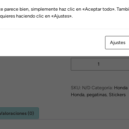
hasta
te parece bien, simplemente haz clic en «Aceptar todo». Tambi
Nombre
€116.0
quieres haciendo clic en «Ajustes».
Dorsal
Ajustes
Kit
Adhesivos
Honda
Negro
SKU:
N/D
Categoría:
Honda
/
Honda
,
pegatinas
,
Stickers
Turquesa
cantidad
Valoraciones (0)