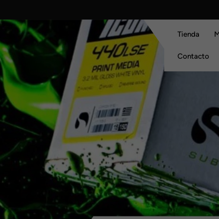
Skip
to
content
Tienda
M
Contacto