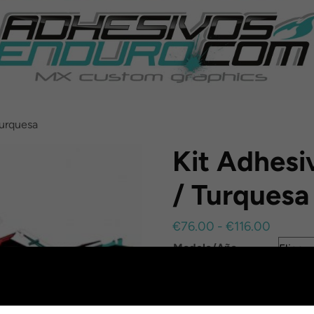
Turquesa
Kit Adhes
/ Turquesa
Rango
€
76.00
-
€
116.00
de
Modelo/Año
precios
Acabado
desde
Portanúmeros
€76.00