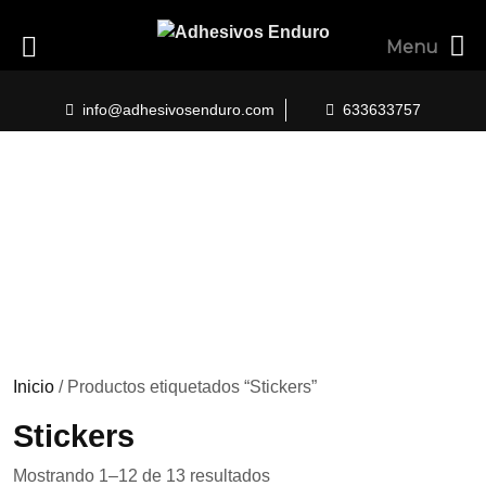
Menu
Skip
to
info@adhesivosenduro.com
633633757
content
Inicio
/ Productos etiquetados “Stickers”
Stickers
Ordenado
Mostrando 1–12 de 13 resultados