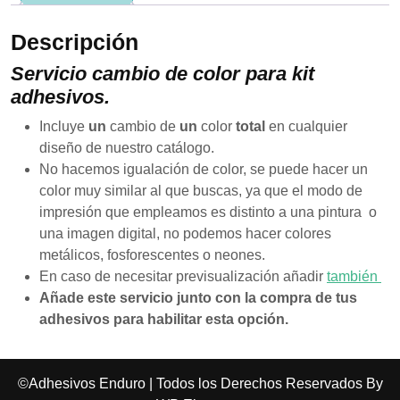
se usa la
web.
Descripción
Servicio cambio de color para kit
Experiencia
adhesivos.
Para que
nuestra web
Incluye
un
cambio de
un
color
total
en cualquier
funcione lo
diseño de nuestro catálogo.
mejor posible
durante tu
No hacemos igualación de color, se puede hacer un
visita. Si
color muy similar al que buscas, ya que el modo de
rechaza estas
impresión que empleamos es distinto a una pintura o
cookies,
algunas
una imagen digital, no podemos hacer colores
funcionalidades
metálicos, fosforescentes o neones.
desaparecerán
En caso de necesitar previsualización añadir
también
de la web.
Añade este servicio junto con la compra de tus
adhesivos para habilitar esta opción.
Marketing
Al compartir tus
intereses y
©Adhesivos Enduro | Todos los Derechos Reservados By
comportamiento