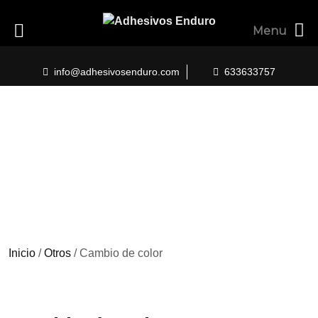
Menu
Skip
to
info@adhesivosenduro.com
633633757
content
Inicio
/
Otros
/ Cambio de color