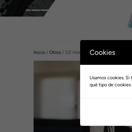
Cookies
Inicio
/
Otros
/ 1/2 Hora de Diseño / Preparació
Usamos cookies. Si 
qué tipo de cookies 