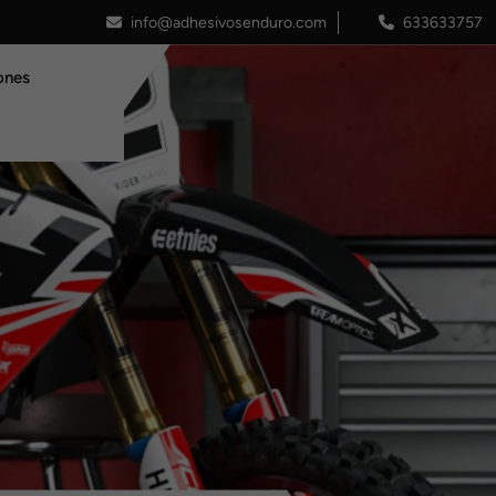
info@adhesivosenduro.com
633633757
ones