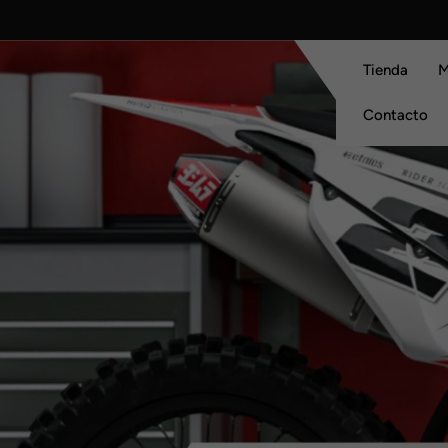
Skip
to
content
Tienda
M
Contacto