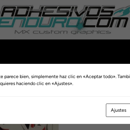
n archivos
1/2 Hora d
te parece bien, simplemente haz clic en «Aceptar todo». Tambi
Preparació
quieres haciendo clic en «Ajustes».
€
17.95
1/2
Ajustes
Hora
de
Diseño