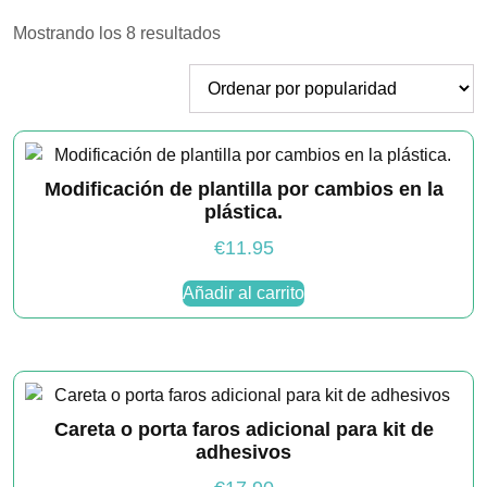
Ordenado
Mostrando los 8 resultados
por
popularidad
Necesarias
Estas
cookies no
son
opcionales.
Modificación de plantilla por cambios en la
Son
plástica.
necesarias
para que
€
11.95
funcione la
web.
Añadir al carrito
Estadísticas
Para que
podamos
mejorar la
funcionalidad
Careta o porta faros adicional para kit de
y estructura
adhesivos
de la web, en
base a cómo