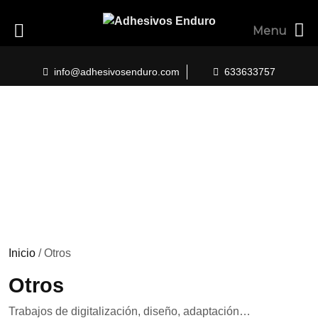
Menu
Skip
to
info@adhesivosenduro.com
633633757
content
Inicio
/ Otros
Otros
Trabajos de digitalización, diseño, adaptación…