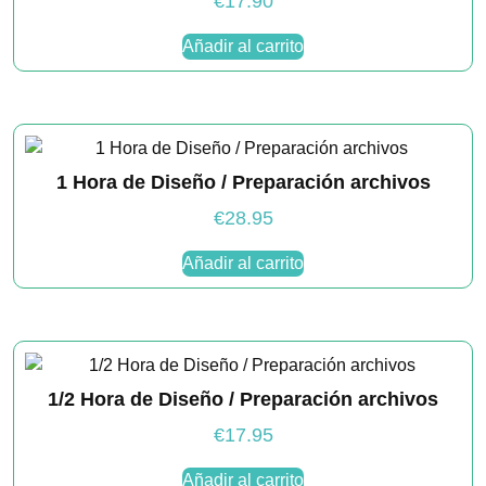
€
17.90
se usa la
web.
Añadir al carrito
Experiencia
Para que
nuestra web
funcione lo
1 Hora de Diseño / Preparación archivos
mejor posible
durante tu
€
28.95
visita. Si
rechaza estas
cookies,
Añadir al carrito
algunas
funcionalidades
desaparecerán
de la web.
1/2 Hora de Diseño / Preparación archivos
Marketing
Al compartir tus
€
17.95
intereses y
comportamiento
Añadir al carrito