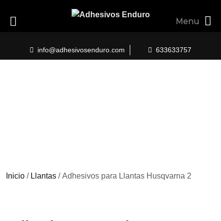
Menu
Skip
to
info@adhesivosenduro.com
633633757
content
Inicio
/
Llantas
/ Adhesivos para Llantas Husqvarna 2