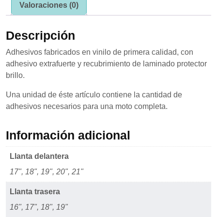
Valoraciones (0)
se usa la
web.
Descripción
Experiencia
Adhesivos fabricados en vinilo de primera calidad, con
Para que
adhesivo extrafuerte y recubrimiento de laminado protector
nuestra web
funcione lo
brillo.
mejor posible
durante tu
Una unidad de éste artículo contiene la cantidad de
visita. Si
adhesivos necesarios para una moto completa.
rechaza estas
cookies,
algunas
Información adicional
funcionalidades
desaparecerán
de la web.
Llanta delantera
17", 18", 19", 20", 21"
Marketing
Llanta trasera
Al compartir tus
intereses y
16", 17", 18", 19"
comportamiento