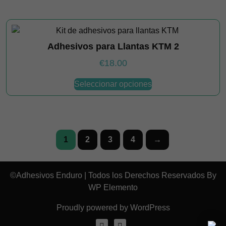
la
múltiples
página
variantes.
de
Las
producto
Adhesivos para Llantas KTM 2
opciones
se
€
18.00
pueden
Este
elegir
Seleccionar opciones
producto
en
tiene
la
múltiples
página
variantes.
de
Las
1
2
3
4
→
producto
opciones
se
pueden
©Adhesivos Enduro | Todos los Derechos Reservados By
elegir
WP Elemento
en
Proudly powered by WordPress
la
página