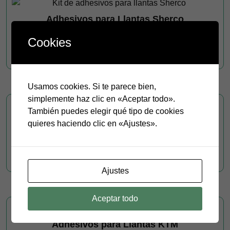
de
Las
producto
Adhesivos para Llantas Sherco
opciones
se
€
18.00
Cookies
pueden
Este
elegir
Seleccionar opciones
producto
en
tiene
la
múltiples
Usamos cookies. Si te parece bien,
página
variantes.
simplemente haz clic en «Aceptar todo».
de
Las
También puedes elegir qué tipo de cookies
producto
Adhesivos para Llantas KTM 4
opciones
quieres haciendo clic en «Ajustes».
se
€
18.00
pueden
Este
elegir
Seleccionar opciones
producto
Ajustes
en
tiene
la
múltiples
página
Aceptar todo
variantes.
de
Las
producto
Adhesivos para Llantas KTM
opciones