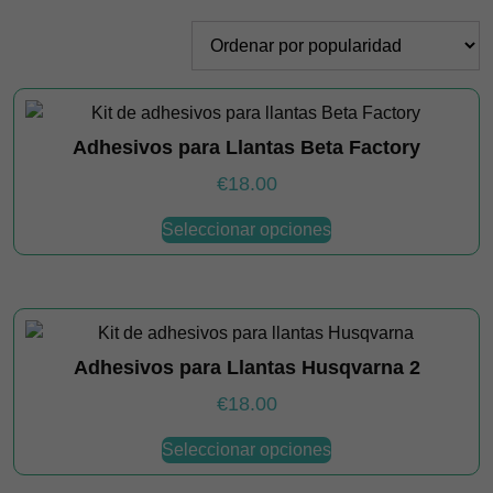
por
popularidad
Adhesivos para Llantas Beta Factory
€
18.00
Este
Seleccionar opciones
producto
tiene
múltiples
variantes.
Las
Adhesivos para Llantas Husqvarna 2
opciones
se
€
18.00
pueden
Este
elegir
Seleccionar opciones
producto
en
tiene