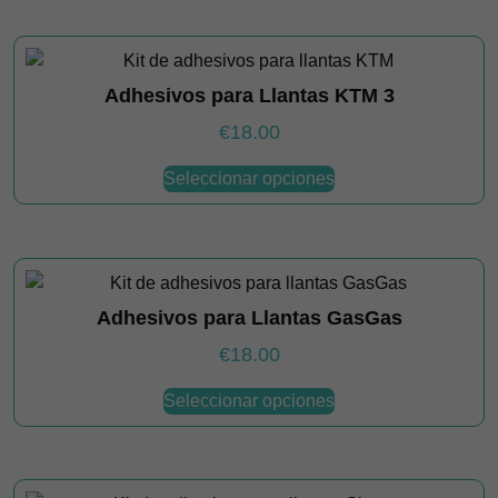
la
múltiples
página
variantes.
de
Las
producto
Adhesivos para Llantas KTM 3
opciones
se
€
18.00
pueden
Este
elegir
Seleccionar opciones
producto
en
tiene
la
múltiples
página
variantes.
de
Las
producto
Adhesivos para Llantas GasGas
opciones
se
€
18.00
pueden
Este
elegir
Seleccionar opciones
producto
en
tiene
la
múltiples
página
variantes.