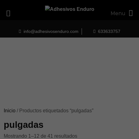
Menu
Skip
to
info@adhesivosenduro.com
633633757
content
Inicio
/ Productos etiquetados “pulgadas”
pulgadas
Ordenado
Mostrando 1–12 de 41 resultados