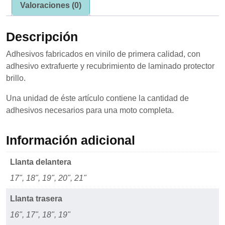
Valoraciones (0)
se usa la
web.
Descripción
Experiencia
Adhesivos fabricados en vinilo de primera calidad, con
Para que
adhesivo extrafuerte y recubrimiento de laminado protector
nuestra web
funcione lo
brillo.
mejor posible
durante tu
Una unidad de éste artículo contiene la cantidad de
visita. Si
adhesivos necesarios para una moto completa.
rechaza estas
cookies,
algunas
Información adicional
funcionalidades
desaparecerán
de la web.
Llanta delantera
17", 18", 19", 20", 21"
Marketing
Llanta trasera
Al compartir tus
intereses y
16", 17", 18", 19"
comportamiento