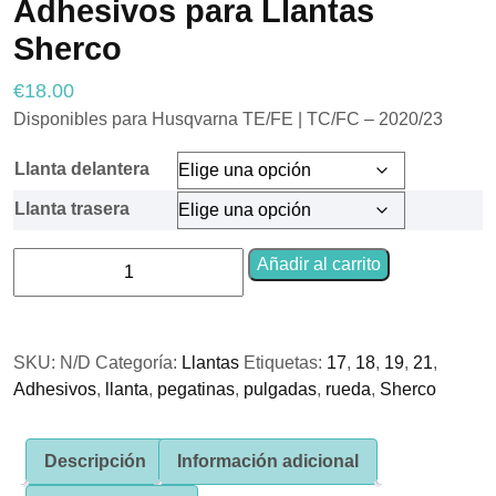
Adhesivos para Llantas
Sherco
€
18.00
Necesarias
Estas
Disponibles para Husqvarna TE/FE | TC/FC – 2020/23
cookies no
son
Llanta delantera
opcionales.
Son
Llanta trasera
necesarias
para que
funcione la
Adhesivos
Añadir al carrito
web.
para
Llantas
Sherco
Estadísticas
SKU:
N/D
Categoría:
Llantas
Etiquetas:
17
,
18
,
19
,
21
,
cantidad
Para que
Adhesivos
podamos
,
llanta
,
pegatinas
,
pulgadas
,
rueda
,
Sherco
mejorar la
funcionalidad
y estructura
Descripción
Información adicional
de la web, en
base a cómo