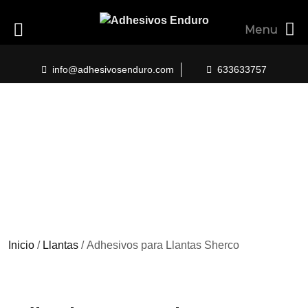
Menu
Skip
to
info@adhesivosenduro.com
633633757
content
Inicio
/
Llantas
/ Adhesivos para Llantas Sherco