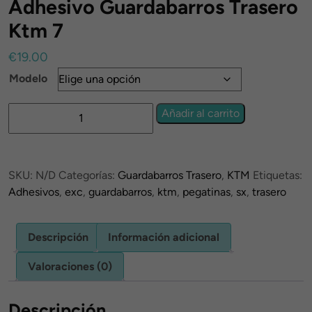
Adhesivo Guardabarros Trasero
Ktm 7
€
19.00
Modelo
Adhesivo
Añadir al carrito
Guardabarros
Trasero
Ktm
SKU:
N/D
Categorías:
Guardabarros Trasero
,
KTM
Etiquetas:
7
Adhesivos
,
exc
,
guardabarros
,
ktm
,
pegatinas
,
sx
,
trasero
cantidad
Descripción
Información adicional
Valoraciones (0)
Descripción