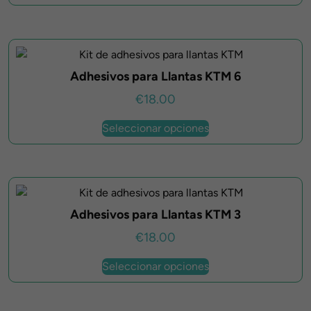
en
tiene
la
múltiples
página
variantes.
de
Las
producto
Adhesivos para Llantas KTM 6
opciones
se
€
18.00
pueden
Este
elegir
Seleccionar opciones
producto
en
tiene
la
múltiples
página
variantes.
de
Las
producto
Adhesivos para Llantas KTM 3
opciones
se
€
18.00
pueden
Este
elegir
Seleccionar opciones
producto
en
tiene
la
múltiples