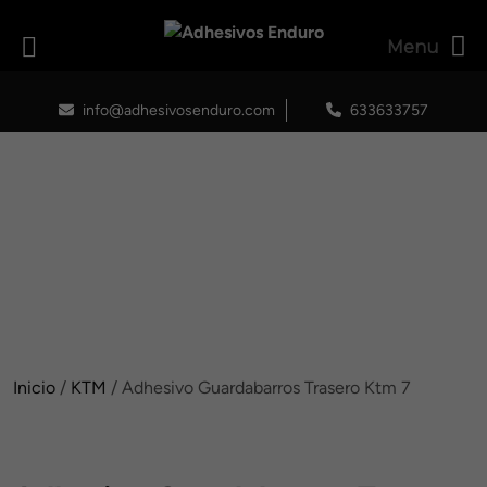
Menu
Skip
to
info@adhesivosenduro.com
633633757
content
Inicio
/
KTM
/ Adhesivo Guardabarros Trasero Ktm 7