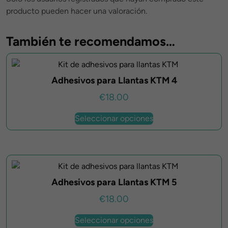
producto pueden hacer una valoración.
También te recomendamos…
Adhesivos para Llantas KTM 4
€
18.00
Este
Seleccionar opciones
producto
tiene
múltiples
variantes.
Las
Adhesivos para Llantas KTM 5
opciones
se
€
18.00
pueden
Este
elegir
Seleccionar opciones
producto