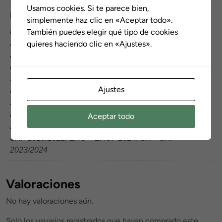
Usamos cookies. Si te parece bien,
Modelo
simplemente haz clic en «Aceptar todo».
EXC – EXCF 2005/07, EXC – EXCF 2004, EXC – EXCF
También puedes elegir qué tipo de cookies
2003, SX – SXF 2005/06, SX – SXF 2003/04, SX – SXF
quieres haciendo clic en «Ajustes».
2001/02, SX85 2003/12, SX65 2002/08, SX50 2002/08,
EXC – EXCF 2008/11, SX – SXF 2007/10, SX65
2009/15, SX50 2009/15, EXC – EXCF 2016, EXC –
Ajustes
EXCF 2014/15, EXC – EXCF 2012/13, SX – SXF
2013/15, SX – SXF 2011/12, SX85 2013/16, EXC –
EXCF 2017/19, SX – SXF 2016/18, SX85 2018/24, SX65
Aceptar todo
2016/23, SX50 2016/23, EXC – EXCF 2020/2023, SX –
SXF 2019/2022, EXC – EXCF 2024, SX – SXF
2023/2024
Valoraciones
No hay valoraciones aún.
Solo los usuarios registrados que hayan comprado este