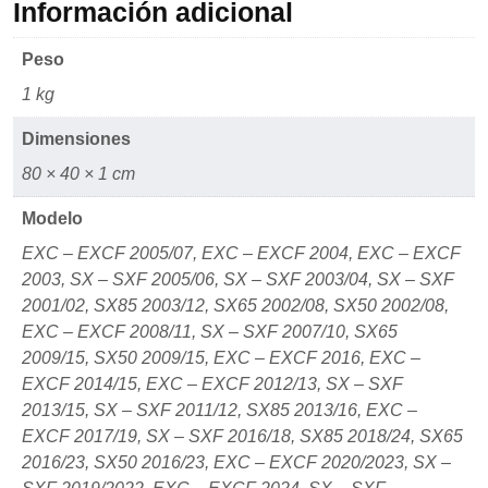
mientras visitas
Información adicional
nuestro sitio,
aumentas la
Peso
posibilidad de
ver contenido y
1 kg
ofertas
personalizados.
Dimensiones
80 × 40 × 1 cm
Modelo
EXC – EXCF 2005/07, EXC – EXCF 2004, EXC – EXCF
2003, SX – SXF 2005/06, SX – SXF 2003/04, SX – SXF
2001/02, SX85 2003/12, SX65 2002/08, SX50 2002/08,
EXC – EXCF 2008/11, SX – SXF 2007/10, SX65
2009/15, SX50 2009/15, EXC – EXCF 2016, EXC –
EXCF 2014/15, EXC – EXCF 2012/13, SX – SXF
2013/15, SX – SXF 2011/12, SX85 2013/16, EXC –
EXCF 2017/19, SX – SXF 2016/18, SX85 2018/24, SX65
2016/23, SX50 2016/23, EXC – EXCF 2020/2023, SX –