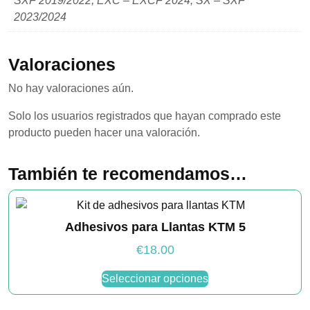
SXF 2019/2022, EXC – EXCF 2024, SX – SXF
2023/2024
Valoraciones
No hay valoraciones aún.
Solo los usuarios registrados que hayan comprado este
producto pueden hacer una valoración.
También te recomendamos…
Adhesivos para Llantas KTM 5
€
18.00
Este
Seleccionar opciones
producto
tiene