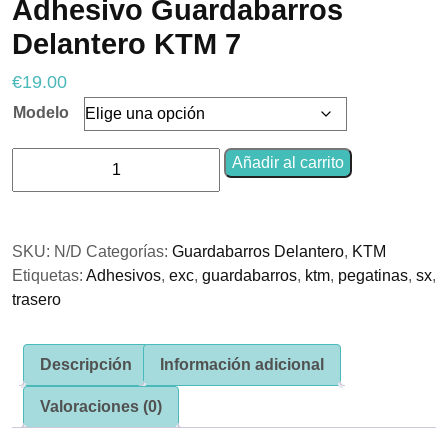
Adhesivo Guardabarros
Delantero KTM 7
€
19.00
Necesarias
Estas
Modelo
cookies no
son
Adhesivo
opcionales.
Añadir al carrito
Son
Guardabarros
necesarias
Delantero
para que
KTM
funcione la
web.
SKU:
N/D
Categorías:
Guardabarros Delantero
,
KTM
7
Etiquetas:
Adhesivos
,
exc
,
guardabarros
,
ktm
,
pegatinas
,
sx
,
cantidad
trasero
Estadísticas
Para que
podamos
Descripción
Información adicional
mejorar la
funcionalidad
y estructura
Valoraciones (0)
de la web, en
base a cómo