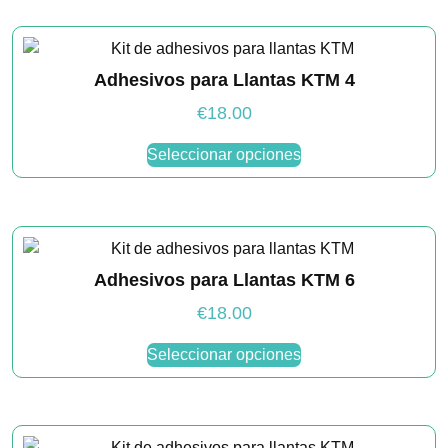
múltiples
variantes.
Las
Adhesivos para Llantas KTM 4
opciones
se
€
18.00
pueden
Este
elegir
Seleccionar opciones
producto
en
tiene
la
múltiples
página
variantes.
de
Las
producto
Adhesivos para Llantas KTM 6
opciones
se
€
18.00
pueden
Este
elegir
Seleccionar opciones
producto
en
tiene
la
múltiples
página
variantes.