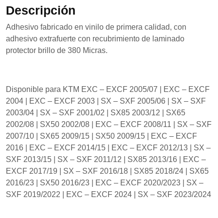
se usa la
Descripción
web.
Adhesivo fabricado en vinilo de primera calidad, con
adhesivo extrafuerte con recubrimiento de laminado
Experiencia
protector brillo de 380 Micras.
Para que
nuestra web
funcione lo
mejor posible
Disponible para KTM EXC – EXCF 2005/07 | EXC – EXCF
durante tu
visita. Si
2004 | EXC – EXCF 2003 | SX – SXF 2005/06 | SX – SXF
rechaza estas
2003/04 | SX – SXF 2001/02 | SX85 2003/12 | SX65
cookies,
2002/08 | SX50 2002/08 | EXC – EXCF 2008/11 | SX – SXF
algunas
funcionalidades
2007/10 | SX65 2009/15 | SX50 2009/15 | EXC – EXCF
desaparecerán
2016 | EXC – EXCF 2014/15 | EXC – EXCF 2012/13 | SX –
de la web.
SXF 2013/15 | SX – SXF 2011/12 | SX85 2013/16 | EXC –
EXCF 2017/19 | SX – SXF 2016/18 | SX85 2018/24 | SX65
2016/23 | SX50 2016/23 | EXC – EXCF 2020/2023 | SX –
Marketing
Al compartir tus
SXF 2019/2022 | EXC – EXCF 2024 | SX – SXF 2023/2024
intereses y
comportamiento