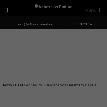
Menu
Skip
to
info@adhesivosenduro.com
633633757
content
Inicio
/
KTM
/ Adhesivo Guardabarros Delantero KTM 4