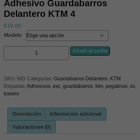
Adhesivo Guardabarros
Delantero KTM 4
€
19.00
Modelo
Adhesivo
Añadir al carrito
Guardabarros
Delantero
KTM
SKU:
N/D
Categorías:
Guardabarros Delantero
,
KTM
4
Etiquetas:
Adhesivos
,
exc
,
guardabarros
,
ktm
,
pegatinas
,
sx
,
cantidad
trasero
Descripción
Información adicional
Valoraciones (0)