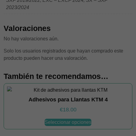
SXF 2019/2022, EXC – EXCF 2024, SX – SXF
2023/2024
Valoraciones
No hay valoraciones aún.
Solo los usuarios registrados que hayan comprado este
producto pueden hacer una valoración.
También te recomendamos…
Adhesivos para Llantas KTM 4
€
18.00
Este
Seleccionar opciones
producto
tiene