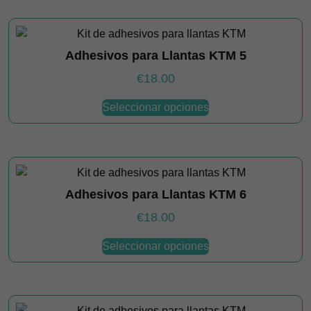
múltiples
variantes.
Las
Adhesivos para Llantas KTM 5
opciones
se
€
18.00
pueden
Este
elegir
Seleccionar opciones
producto
en
tiene
la
múltiples
página
variantes.
de
Las
producto
Adhesivos para Llantas KTM 6
opciones
se
€
18.00
pueden
Este
elegir
Seleccionar opciones
producto
en
tiene
la
múltiples
página
variantes.