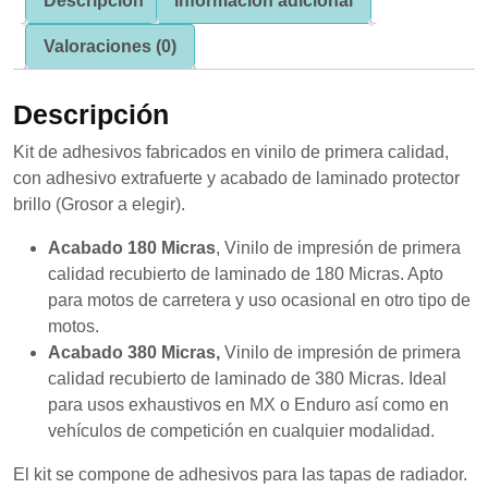
Descripción
Información adicional
se usa la
web.
Valoraciones (0)
Experiencia
Descripción
Para que
nuestra web
Kit de adhesivos fabricados en vinilo de primera calidad,
funcione lo
con adhesivo extrafuerte y acabado de laminado protector
mejor posible
durante tu
brillo (Grosor a elegir).
visita. Si
rechaza estas
Acabado 180 Micras
, Vinilo de impresión de primera
cookies,
calidad recubierto de laminado de 180 Micras. Apto
algunas
para motos de carretera y uso ocasional en otro tipo de
funcionalidades
desaparecerán
motos.
de la web.
Acabado 380 Micras,
Vinilo de impresión de primera
calidad recubierto de laminado de 380 Micras. Ideal
para usos exhaustivos en MX o Enduro así como en
Marketing
vehículos de competición en cualquier modalidad.
Al compartir tus
intereses y
comportamiento
El kit se compone de adhesivos para las tapas de radiador.