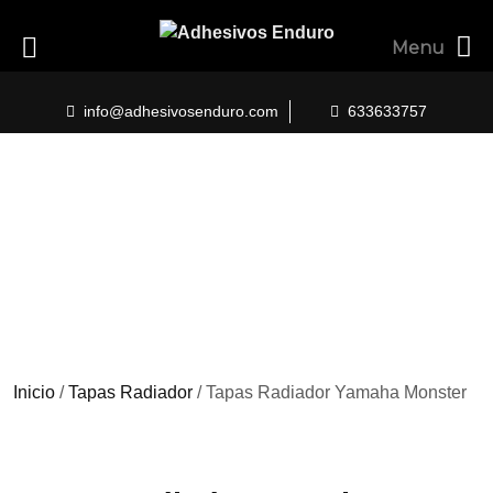
Menu
Skip
to
info@adhesivosenduro.com
633633757
content
Inicio
/
Tapas Radiador
/ Tapas Radiador Yamaha Monster