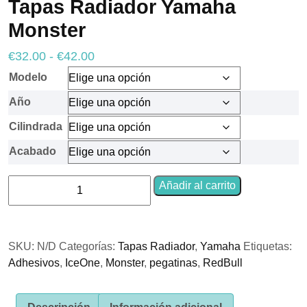
Tapas Radiador Yamaha
Monster
Rango
€
32.00
-
€
42.00
Necesarias
Estas
de
Modelo
cookies no
precios:
son
Año
opcionales.
desde
Son
Cilindrada
€32.00
necesarias
para que
hasta
Acabado
funcione la
€42.00
web.
Tapas
Añadir al carrito
Radiador
Yamaha
Estadísticas
Para que
Monster
podamos
SKU:
N/D
Categorías:
Tapas Radiador
,
Yamaha
Etiquetas:
cantidad
mejorar la
Adhesivos
,
IceOne
,
Monster
,
pegatinas
,
RedBull
funcionalidad
y estructura
de la web, en
base a cómo