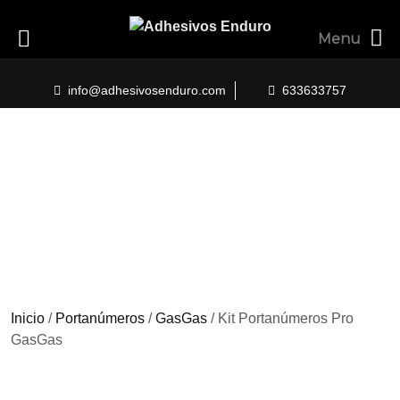
Menu
Skip
to
info@adhesivosenduro.com
633633757
content
Inicio
/
Portanúmeros
/
GasGas
/ Kit Portanúmeros Pro
GasGas