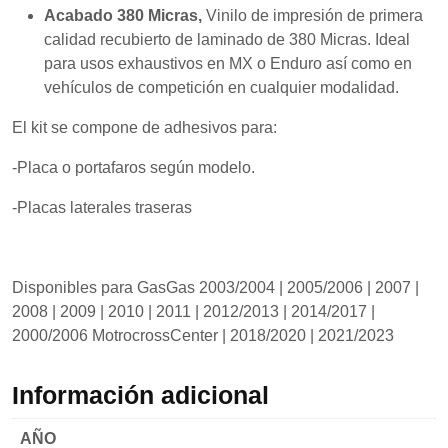
mientras visitas
Acabado 380 Micras,
Vinilo de impresión de primera
nuestro sitio,
calidad recubierto de laminado de 380 Micras. Ideal
aumentas la
posibilidad de
para usos exhaustivos en MX o Enduro así como en
ver contenido y
vehículos de competición en cualquier modalidad.
ofertas
personalizados.
El kit se compone de adhesivos para:
-Placa o portafaros según modelo.
-Placas laterales traseras
Disponibles para GasGas 2003/2004 | 2005/2006 | 2007 |
2008 | 2009 | 2010 | 2011 | 2012/2013 | 2014/2017 |
2000/2006 MotrocrossCenter | 2018/2020 | 2021/2023
Información adicional
AÑO