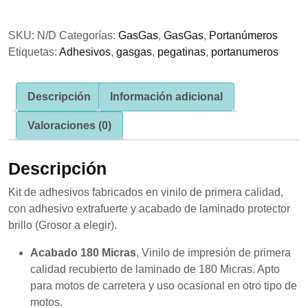
Pro
se usa la
web.
GasGas
SKU:
N/D
Categorías:
GasGas
,
GasGas
,
Portanúmeros
cantidad
Etiquetas:
Adhesivos
,
gasgas
,
pegatinas
,
portanumeros
Experiencia
Para que
nuestra web
Descripción
Información adicional
funcione lo
mejor posible
Valoraciones (0)
durante tu
visita. Si
rechaza estas
Descripción
cookies,
algunas
funcionalidades
Kit de adhesivos fabricados en vinilo de primera calidad,
desaparecerán
con adhesivo extrafuerte y acabado de laminado protector
de la web.
brillo (Grosor a elegir).
Acabado 180 Micras
, Vinilo de impresión de primera
Marketing
calidad recubierto de laminado de 180 Micras. Apto
Al compartir tus
para motos de carretera y uso ocasional en otro tipo de
intereses y
comportamiento
motos.