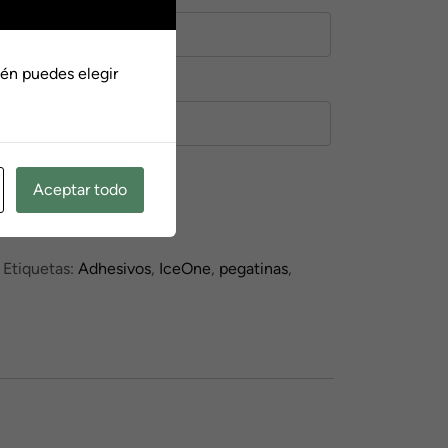
0
én puedes elegir
Añadir al carrito
Aceptar todo
Etiquetas:
Adhesivos
,
IceOne
,
pegatinas
,