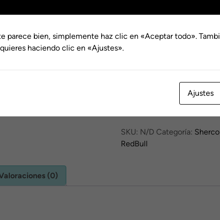
hasta
€116.0
te parece bien, simplemente haz clic en «Aceptar todo». Tambi
Dorsal
quieres haciendo clic en «Ajustes».
Kit
Ajustes
Adhesivos
Sherco
Webb
SKU:
N/D
Categoría:
Sherco
2017-
RedBull
24
cantidad
Valoraciones (0)