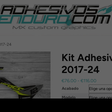
017-24
Kit Adhes
2017-24
Rango
€
76.00
-
€
116.00
de
Acabado
precios
Modelo
desde
€76.00
Nombre