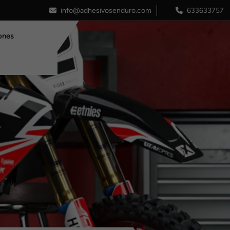
info@adhesivosenduro.com
633633757
ones