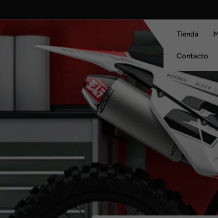
Skip
to
content
Tienda
M
Contacto