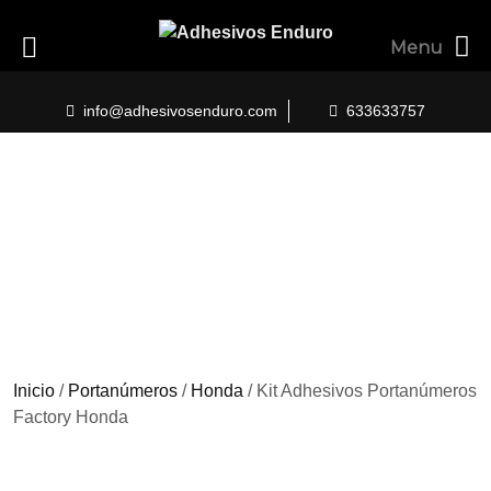
Menu
Skip
to
info@adhesivosenduro.com
633633757
content
Inicio
/
Portanúmeros
/
Honda
/ Kit Adhesivos Portanúmeros
Factory Honda