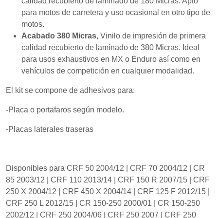
calidad recubierto de laminado de 180 Micras. Apto
mientras visitas
nuestro sitio,
para motos de carretera y uso ocasional en otro tipo de
aumentas la
motos.
posibilidad de
Acabado 380 Micras,
Vinilo de impresión de primera
ver contenido y
ofertas
calidad recubierto de laminado de 380 Micras. Ideal
personalizados.
para usos exhaustivos en MX o Enduro así como en
vehículos de competición en cualquier modalidad.
El kit se compone de adhesivos para:
-Placa o portafaros según modelo.
-Placas laterales traseras
Disponibles para CRF 50 2004/12 | CRF 70 2004/12 | CR
85 2003/12 | CRF 110 2013/14 | CRF 150 R 2007/15 | CRF
250 X 2004/12 | CRF 450 X 2004/14 | CRF 125 F 2012/15 |
CRF 250 L 2012/15 | CR 150-250 2000/01 | CR 150-250
2002/12 | CRF 250 2004/06 | CRF 250 2007 | CRF 250