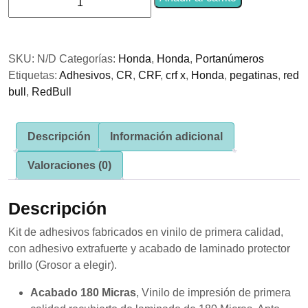
se usa la
Adhesivos
web.
Portanúmeros
Factory
SKU:
N/D
Categorías:
Honda
,
Honda
,
Portanúmeros
Honda
Experiencia
Etiquetas:
Adhesivos
,
CR
,
CRF
,
crf x
,
Honda
,
pegatinas
,
red
cantidad
Para que
nuestra web
bull
,
RedBull
funcione lo
mejor posible
durante tu
Descripción
Información adicional
visita. Si
rechaza estas
cookies,
Valoraciones (0)
algunas
funcionalidades
desaparecerán
Descripción
de la web.
Kit de adhesivos fabricados en vinilo de primera calidad,
con adhesivo extrafuerte y acabado de laminado protector
Marketing
brillo (Grosor a elegir).
Al compartir tus
intereses y
Acabado 180 Micras
, Vinilo de impresión de primera
comportamiento