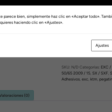
hasta
€116.0
te parece bien, simplemente haz clic en «Aceptar todo». Tambi
Dorsal
quieres haciendo clic en «Ajustes».
Kit
Ajustes
Adhesivos
KTM
RedBull
SKU:
N/D
Categorías:
EXC /
DHL
50/65 2009 / 15
,
SX / SXF
,
S
Negro
Adhesivos
,
exc
,
ktm
,
pegati
cantidad
Valoraciones (0)