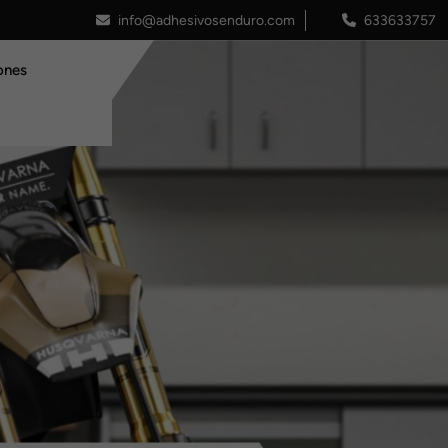
info@adhesivosenduro.com
633633757
ones