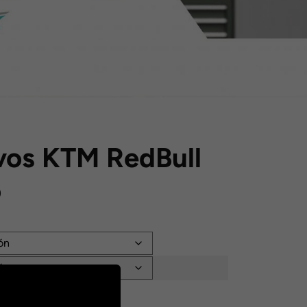
vos KTM RedBull
o
: