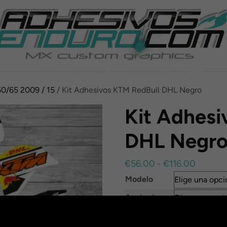
0/65 2009 / 15
/ Kit Adhesivos KTM RedBull DHL Negro
Kit Adhesi
DHL Negr
Rango
€
56.00
-
€
116.00
de
Modelo
precios
Acabado
desde
€56.00
Nombre