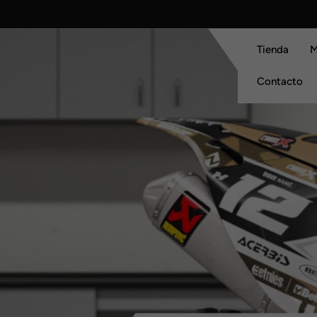
Skip
to
content
Tienda
M
Contacto