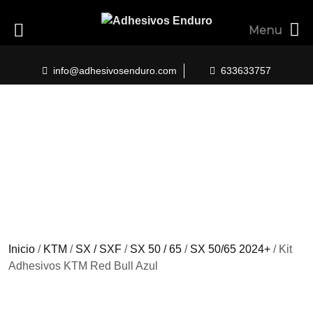
Menu
Skip
to
info@adhesivosenduro.com
633633757
content
Inicio
/
KTM
/
SX / SXF
/
SX 50 / 65
/
SX 50/65 2024+
/ Kit
Adhesivos KTM Red Bull Azul