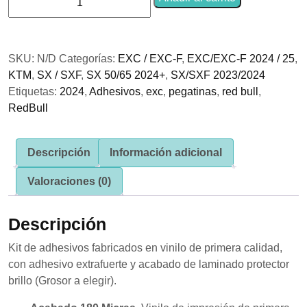
se usa la
Adhesivos
web.
KTM
Red
SKU:
N/D
Categorías:
EXC / EXC-F
,
EXC/EXC-F 2024 / 25
,
Bull
Experiencia
KTM
,
SX / SXF
,
SX 50/65 2024+
,
SX/SXF 2023/2024
Azul
Para que
nuestra web
Etiquetas:
2024
,
Adhesivos
,
exc
,
pegatinas
,
red bull
,
cantidad
funcione lo
RedBull
mejor posible
durante tu
visita. Si
rechaza estas
Descripción
Información adicional
cookies,
algunas
Valoraciones (0)
funcionalidades
desaparecerán
de la web.
Descripción
Kit de adhesivos fabricados en vinilo de primera calidad,
Marketing
con adhesivo extrafuerte y acabado de laminado protector
Al compartir tus
brillo (Grosor a elegir).
intereses y
comportamiento