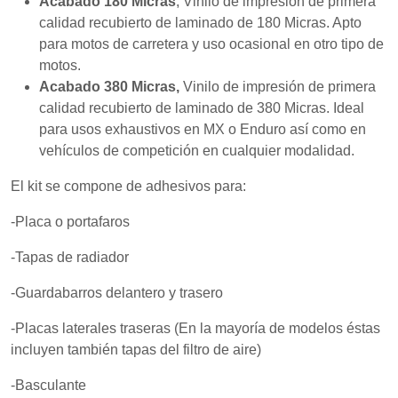
Acabado 180 Micras
, Vinilo de impresión de primera
mientras visitas
nuestro sitio,
calidad recubierto de laminado de 180 Micras. Apto
aumentas la
para motos de carretera y uso ocasional en otro tipo de
posibilidad de
motos.
ver contenido y
ofertas
Acabado 380 Micras,
Vinilo de impresión de primera
personalizados.
calidad recubierto de laminado de 380 Micras. Ideal
para usos exhaustivos en MX o Enduro así como en
vehículos de competición en cualquier modalidad.
El kit se compone de adhesivos para:
-Placa o portafaros
-Tapas de radiador
-Guardabarros delantero y trasero
-Placas laterales traseras (En la mayoría de modelos éstas
incluyen también tapas del filtro de aire)
-Basculante