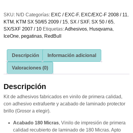
KTM
se usa la
Power
web.
SKU:
N/D
Categorías:
EXC / EXC-F
,
EXC/EXC-F 2008 / 11
,
PartZ
KTM
,
KTM SX 50/65 2009 / 15
,
SX / SXF
,
SX 50 / 65
,
cantidad
Experiencia
SX/SXF 2007 / 10
Etiquetas:
Adhesivos
,
Husqvarna
,
Para que
IceOne
,
pegatinas
,
RedBull
nuestra web
funcione lo
mejor posible
durante tu
Descripción
Información adicional
visita. Si
rechaza estas
Valoraciones (0)
cookies,
algunas
funcionalidades
Descripción
desaparecerán
de la web.
Kit de adhesivos fabricados en vinilo de primera calidad,
con adhesivo extrafuerte y acabado de laminado protector
brillo (Grosor a elegir).
Marketing
Al compartir tus
Acabado 180 Micras
, Vinilo de impresión de primera
intereses y
comportamiento
calidad recubierto de laminado de 180 Micras. Apto