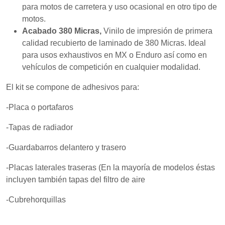
mientras visitas
para motos de carretera y uso ocasional en otro tipo de
nuestro sitio,
motos.
aumentas la
posibilidad de
Acabado 380 Micras,
Vinilo de impresión de primera
ver contenido y
calidad recubierto de laminado de 380 Micras. Ideal
ofertas
para usos exhaustivos en MX o Enduro así como en
personalizados.
vehículos de competición en cualquier modalidad.
El kit se compone de adhesivos para:
-Placa o portafaros
-Tapas de radiador
-Guardabarros delantero y trasero
-Placas laterales traseras (En la mayoría de modelos éstas
incluyen también tapas del filtro de aire
-Cubrehorquillas