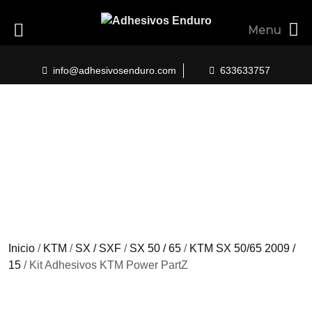
Menu
Skip
to
info@adhesivosenduro.com
633633757
content
Inicio
/
KTM
/
SX / SXF
/
SX 50 / 65
/
KTM SX 50/65 2009 /
15
/ Kit Adhesivos KTM Power PartZ