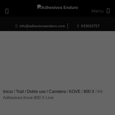
Menu
Skip
to
info@adhesivosenduro.com
633633757
content
Inicio
/
Trail / Doble uso / Carretera
/
KOVE
/
800 X
/ Kit
Adhesivos Kove 800 X Line