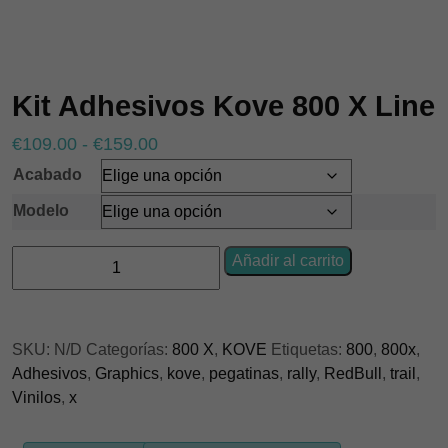
Kit Adhesivos Kove 800 X Line
Rango
€
109.00
-
€
159.00
de
Acabado
precios:
Modelo
desde
€109.00
Kit
Añadir al carrito
hasta
Adhesivos
€159.00
Kove
800
SKU:
N/D
Categorías:
800 X
,
KOVE
Etiquetas:
800
,
800x
,
X
Adhesivos
,
Graphics
,
kove
,
pegatinas
,
rally
,
RedBull
,
trail
,
Line
Vinilos
,
x
cantidad