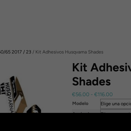
0/65 2017 / 23
/ Kit Adhesivos Husqvarna Shades
Kit Adhesi
Shades
Rango
€
56.00
-
€
116.00
de
Modelo
precios
Acabado
desde
€56.00
Nombre