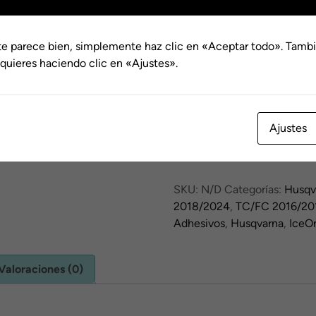
hasta
€116.0
te parece bien, simplemente haz clic en «Aceptar todo». Tambi
Dorsal
quieres haciendo clic en «Ajustes».
Kit
Ajustes
Adhesivos
Husqvarna
Shades
SKU:
N/D
Categorías:
Husqv
cantidad
2018/2024
,
TC/FC 2016/20
Adhesivos
,
Husqvarna
,
IceO
Valoraciones (0)