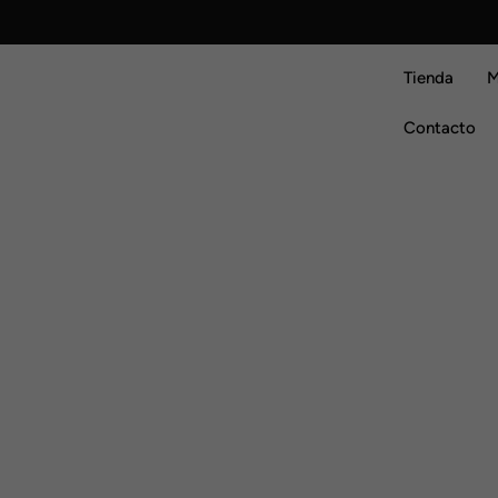
Skip
to
content
Tienda
M
Contacto