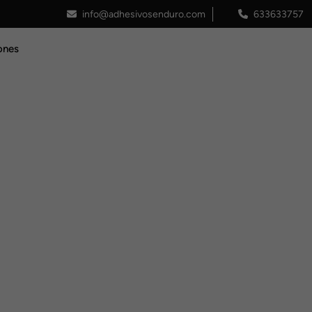
info@adhesivosenduro.com
633633757
ones