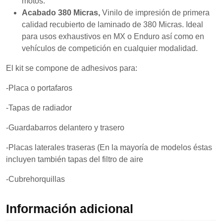
motos.
mientras visitas
nuestro sitio,
Acabado 380 Micras,
Vinilo de impresión de primera
aumentas la
calidad recubierto de laminado de 380 Micras. Ideal
posibilidad de
para usos exhaustivos en MX o Enduro así como en
ver contenido y
ofertas
vehículos de competición en cualquier modalidad.
personalizados.
El kit se compone de adhesivos para:
-Placa o portafaros
-Tapas de radiador
-Guardabarros delantero y trasero
-Placas laterales traseras (En la mayoría de modelos éstas
incluyen también tapas del filtro de aire
-Cubrehorquillas
Información adicional