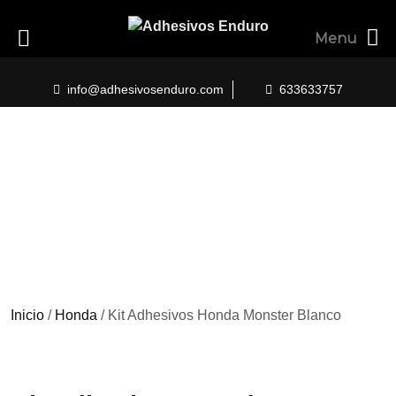
Menu
Skip
to
info@adhesivosenduro.com
633633757
content
Inicio
/
Honda
/ Kit Adhesivos Honda Monster Blanco