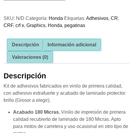
se usa la
Honda
web.
Monster
SKU:
N/D
Categoría:
Honda
Etiquetas:
Adhesivos
,
CR
,
Blanco
CRF
,
crf x
,
Graphics
,
Honda
,
pegatinas
cantidad
Experiencia
Para que
nuestra web
funcione lo
Descripción
Información adicional
mejor posible
durante tu
Valoraciones (0)
visita. Si
rechaza estas
cookies,
Descripción
algunas
funcionalidades
Kit de adhesivos fabricados en vinilo de primera calidad,
desaparecerán
de la web.
con adhesivo extrafuerte y acabado de laminado protector
brillo (Grosor a elegir).
Acabado 180 Micras
, Vinilo de impresión de primera
Marketing
Al compartir tus
calidad recubierto de laminado de 180 Micras. Apto
intereses y
para motos de carretera y uso ocasional en otro tipo de
comportamiento