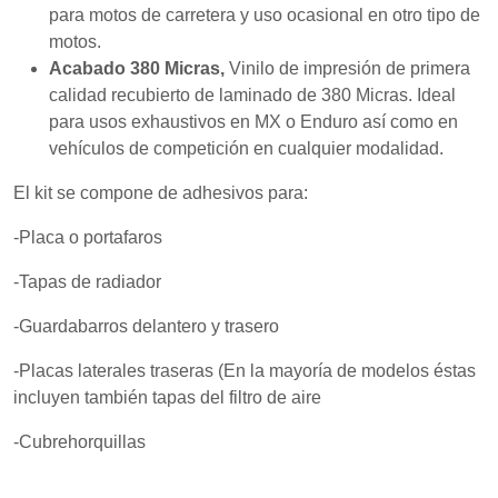
mientras visitas
para motos de carretera y uso ocasional en otro tipo de
nuestro sitio,
motos.
aumentas la
posibilidad de
Acabado 380 Micras,
Vinilo de impresión de primera
ver contenido y
calidad recubierto de laminado de 380 Micras. Ideal
ofertas
para usos exhaustivos en MX o Enduro así como en
personalizados.
vehículos de competición en cualquier modalidad.
El kit se compone de adhesivos para:
-Placa o portafaros
-Tapas de radiador
-Guardabarros delantero y trasero
-Placas laterales traseras (En la mayoría de modelos éstas
incluyen también tapas del filtro de aire
-Cubrehorquillas