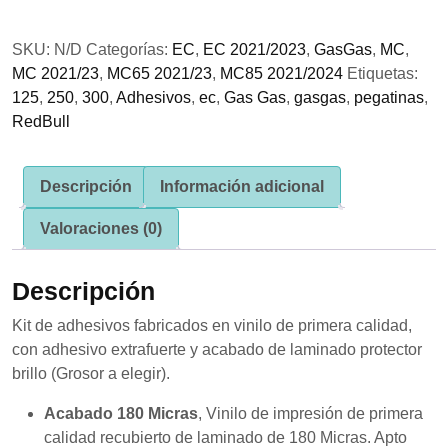
GasGas
se usa la
Racing!!!
web.
SKU:
N/D
Categorías:
EC
,
EC 2021/2023
,
GasGas
,
MC
,
Negro/Rojo
MC 2021/23
,
MC65 2021/23
,
MC85 2021/2024
Etiquetas:
cantidad
Experiencia
125
,
250
,
300
,
Adhesivos
,
ec
,
Gas Gas
,
gasgas
,
pegatinas
,
Para que
RedBull
nuestra web
funcione lo
mejor posible
durante tu
Descripción
Información adicional
visita. Si
rechaza estas
Valoraciones (0)
cookies,
algunas
funcionalidades
Descripción
desaparecerán
de la web.
Kit de adhesivos fabricados en vinilo de primera calidad,
con adhesivo extrafuerte y acabado de laminado protector
brillo (Grosor a elegir).
Marketing
Al compartir tus
Acabado 180 Micras
, Vinilo de impresión de primera
intereses y
comportamiento
calidad recubierto de laminado de 180 Micras. Apto