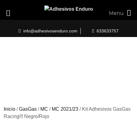
Menu
Skip
to
info@adhesivosenduro.com
633633757
content
Inicio
/
GasGas
/
MC
/
MC 2021/23
/ Kit Adhesivos GasGas
Racing!!! Negro/Rojo