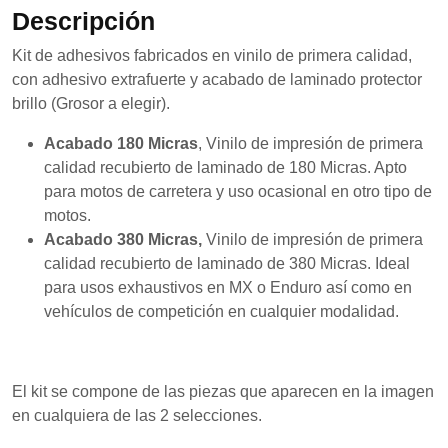
se usa la
Descripción
web.
Kit de adhesivos fabricados en vinilo de primera calidad,
con adhesivo extrafuerte y acabado de laminado protector
Experiencia
brillo (Grosor a elegir).
Para que
nuestra web
Acabado 180 Micras
, Vinilo de impresión de primera
funcione lo
calidad recubierto de laminado de 180 Micras. Apto
mejor posible
durante tu
para motos de carretera y uso ocasional en otro tipo de
visita. Si
motos.
rechaza estas
Acabado 380 Micras,
Vinilo de impresión de primera
cookies,
algunas
calidad recubierto de laminado de 380 Micras. Ideal
funcionalidades
para usos exhaustivos en MX o Enduro así como en
desaparecerán
vehículos de competición en cualquier modalidad.
de la web.
Marketing
El kit se compone de las piezas que aparecen en la imagen
Al compartir tus
en cualquiera de las 2 selecciones.
intereses y
comportamiento