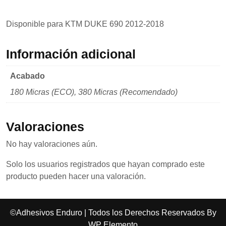
mientras visitas
nuestro sitio,
aumentas la
Disponible para KTM DUKE 690 2012-2018
posibilidad de
ver contenido y
ofertas
Información adicional
personalizados.
Acabado
180 Micras (ECO), 380 Micras (Recomendado)
Valoraciones
No hay valoraciones aún.
Solo los usuarios registrados que hayan comprado este
producto pueden hacer una valoración.
©Adhesivos Enduro | Todos los Derechos Reservados By
WP Elemento