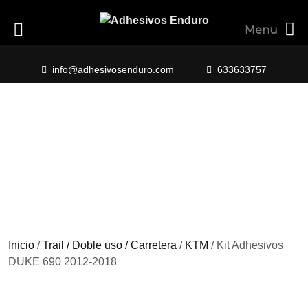
Menu
Skip
to
info@adhesivosenduro.com
633633757
content
Inicio
/
Trail / Doble uso / Carretera
/
KTM
/ Kit Adhesivos
DUKE 690 2012-2018