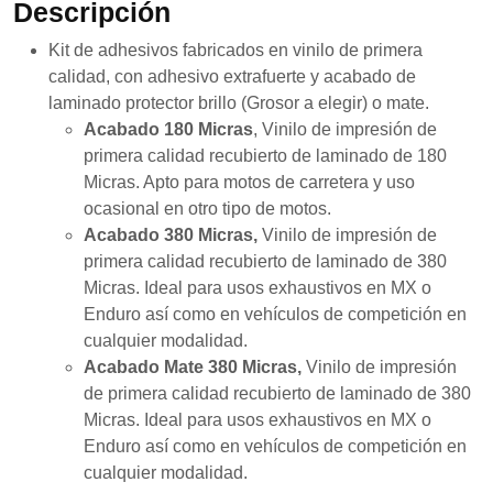
Descripción
se usa la
web.
Kit de adhesivos fabricados en vinilo de primera
calidad, con adhesivo extrafuerte y acabado de
laminado protector brillo (Grosor a elegir) o mate.
Experiencia
Para que
Acabado 180 Micras
, Vinilo de impresión de
nuestra web
primera calidad recubierto de laminado de 180
funcione lo
Micras. Apto para motos de carretera y uso
mejor posible
durante tu
ocasional en otro tipo de motos.
visita. Si
Acabado 380 Micras,
Vinilo de impresión de
rechaza estas
primera calidad recubierto de laminado de 380
cookies,
algunas
Micras. Ideal para usos exhaustivos en MX o
funcionalidades
Enduro así como en vehículos de competición en
desaparecerán
cualquier modalidad.
de la web.
Acabado Mate 380 Micras,
Vinilo de impresión
de primera calidad recubierto de laminado de 380
Marketing
Micras. Ideal para usos exhaustivos en MX o
Al compartir tus
Enduro así como en vehículos de competición en
intereses y
cualquier modalidad.
comportamiento