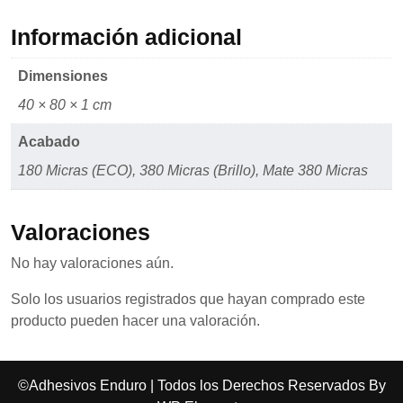
mientras visitas
nuestro sitio,
Información adicional
aumentas la
posibilidad de
ver contenido y
Dimensiones
ofertas
personalizados.
40 × 80 × 1 cm
Acabado
180 Micras (ECO), 380 Micras (Brillo), Mate 380 Micras
Valoraciones
No hay valoraciones aún.
Solo los usuarios registrados que hayan comprado este
producto pueden hacer una valoración.
©Adhesivos Enduro | Todos los Derechos Reservados By