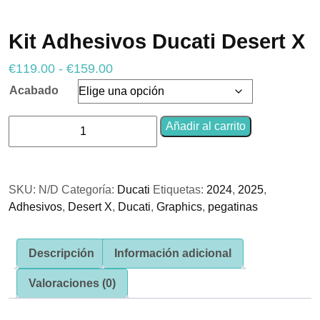
Kit Adhesivos Ducati Desert X
Necesarias
Rango
€
119.00
-
€
159.00
Estas
de
cookies no
Acabado
son
precios:
opcionales.
Kit
desde
Son
Añadir al carrito
necesarias
Adhesivos
€119.00
para que
Ducati
hasta
funcione la
Desert
web.
€159.00
SKU:
N/D
Categoría:
Ducati
Etiquetas:
2024
,
2025
,
X
Adhesivos
,
Desert X
,
Ducati
,
Graphics
,
pegatinas
cantidad
Estadísticas
Para que
podamos
Descripción
Información adicional
mejorar la
funcionalidad
Valoraciones (0)
y estructura
de la web, en
base a cómo