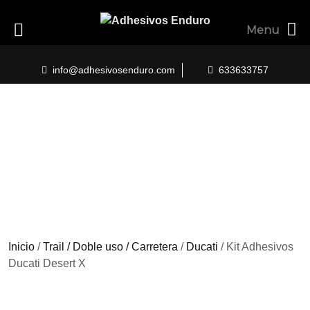
Menu
Skip
to
info@adhesivosenduro.com
633633757
content
Inicio
/
Trail / Doble uso / Carretera
/
Ducati
/ Kit Adhesivos
Ducati Desert X