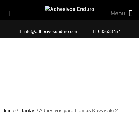
Menu
Skip
to
info@adhesivosenduro.com
633633757
content
Inicio
/
Llantas
/ Adhesivos para Llantas Kawasaki 2