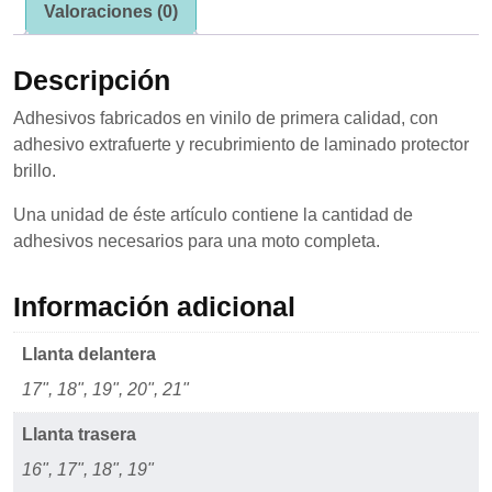
Valoraciones (0)
se usa la
web.
Descripción
Experiencia
Adhesivos fabricados en vinilo de primera calidad, con
Para que
adhesivo extrafuerte y recubrimiento de laminado protector
nuestra web
funcione lo
brillo.
mejor posible
durante tu
Una unidad de éste artículo contiene la cantidad de
visita. Si
adhesivos necesarios para una moto completa.
rechaza estas
cookies,
algunas
Información adicional
funcionalidades
desaparecerán
de la web.
Llanta delantera
17", 18", 19", 20", 21"
Marketing
Llanta trasera
Al compartir tus
intereses y
16", 17", 18", 19"
comportamiento