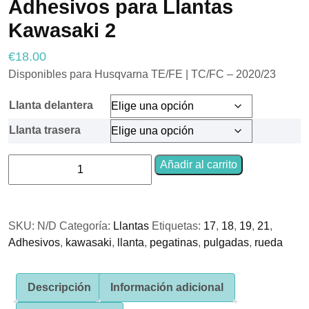
Adhesivos para Llantas
Kawasaki 2
€
18.00
Necesarias
Estas
Disponibles para Husqvarna TE/FE | TC/FC – 2020/23
cookies no
son
Llanta delantera
opcionales.
Son
Llanta trasera
necesarias
para que
funcione la
Adhesivos
Añadir al carrito
web.
para
Llantas
Kawasaki
Estadísticas
SKU:
N/D
Categoría:
Llantas
Etiquetas:
17
,
18
,
19
,
21
,
2
Para que
Adhesivos
podamos
,
kawasaki
,
llanta
,
pegatinas
,
pulgadas
,
rueda
cantidad
mejorar la
funcionalidad
y estructura
Descripción
Información adicional
de la web, en
base a cómo