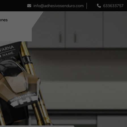
info@adhesivosenduro.com
633633757
ones