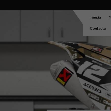
Skip
to
content
Tienda
M
Contacto