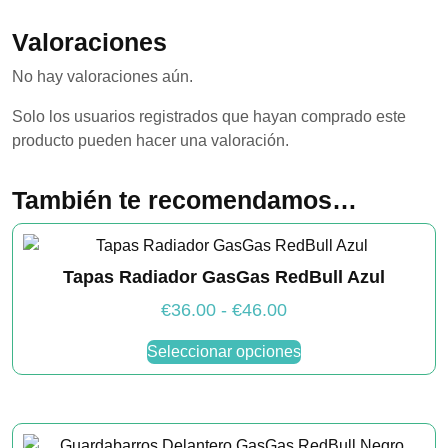
Valoraciones
No hay valoraciones aún.
Solo los usuarios registrados que hayan comprado este
producto pueden hacer una valoración.
También te recomendamos…
Tapas Radiador GasGas RedBull Azul
Rango
€
36.00
-
€
46.00
de
Este
Seleccionar opciones
producto
precios:
tiene
desde
múltiples
€36.00
variantes.
hasta