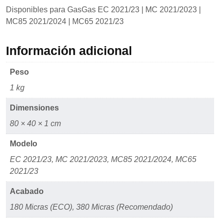
mientras visitas
Disponibles para GasGas EC 2021/23 | MC 2021/2023 |
nuestro sitio,
aumentas la
MC85 2021/2024 | MC65 2021/23
posibilidad de
ver contenido y
ofertas
Información adicional
personalizados.
Peso
1 kg
Dimensiones
80 × 40 × 1 cm
Modelo
EC 2021/23, MC 2021/2023, MC85 2021/2024, MC65
2021/23
Acabado
180 Micras (ECO), 380 Micras (Recomendado)