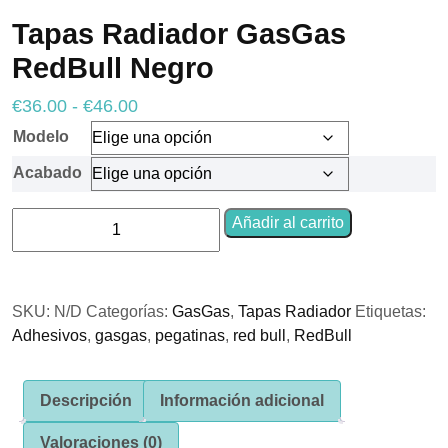
Tapas Radiador GasGas
RedBull Negro
Necesarias
Rango
€
36.00
Estas
-
€
46.00
cookies no
de
Modelo
son
precios:
opcionales.
Acabado
Son
desde
necesarias
€36.00
para que
Tapas
Añadir al carrito
funcione la
hasta
Radiador
web.
€46.00
GasGas
RedBull
SKU:
N/D
Categorías:
GasGas
,
Tapas Radiador
Etiquetas:
Negro
Estadísticas
Para que
Adhesivos
,
gasgas
,
pegatinas
,
red bull
,
RedBull
cantidad
podamos
mejorar la
funcionalidad
Descripción
Información adicional
y estructura
de la web, en
base a cómo
Valoraciones (0)