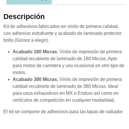
se usa la
web.
Descripción
Kit de adhesivos fabricados en vinilo de primera calidad,
Experiencia
Para que
con adhesivo extrafuerte y acabado de laminado protector
nuestra web
brillo (Grosor a elegir).
funcione lo
mejor posible
Acabado 180 Micras
, Vinilo de impresión de primera
durante tu
calidad recubierto de laminado de 180 Micras. Apto
visita. Si
rechaza estas
para motos de carretera y uso ocasional en otro tipo de
cookies,
motos.
algunas
Acabado 380 Micras,
Vinilo de impresión de primera
funcionalidades
desaparecerán
calidad recubierto de laminado de 380 Micras. Ideal
de la web.
para usos exhaustivos en MX o Enduro así como en
vehículos de competición en cualquier modalidad.
Marketing
El kit se compone de adhesivos para las tapas de radiador
Al compartir tus
intereses y
comportamiento