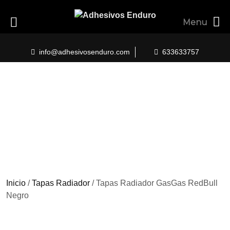
Menu
Skip
to
info@adhesivosenduro.com
633633757
content
Inicio
/
Tapas Radiador
/ Tapas Radiador GasGas RedBull
Negro