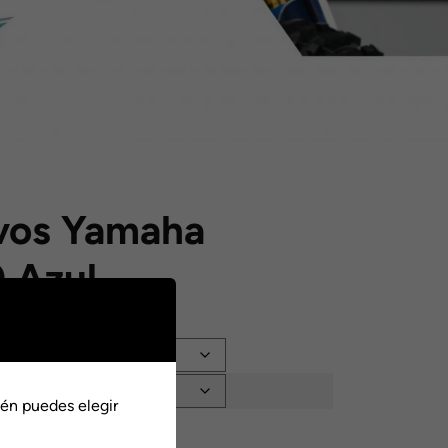
ivos Yamaha
 Azul
:
én puedes elegir
0