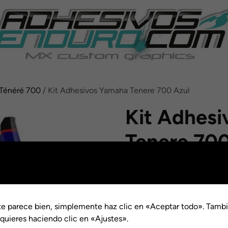
Ténéré 700
/ Kit Adhesivos Yamaha Tenere 700 Azul
Kit Adhes
Tenere 700
Rango
€
99.00
-
€
149.00
de
Acabado
precios
AÑO
desde
te parece bien, simplemente haz clic en «Aceptar todo». Tambi
€99.0
quieres haciendo clic en «Ajustes».
Nombre