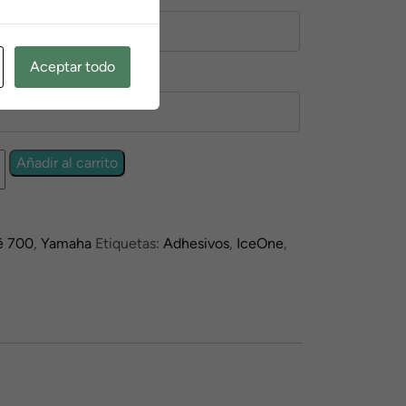
0
Aceptar todo
Añadir al carrito
é 700
,
Yamaha
Etiquetas:
Adhesivos
,
IceOne
,