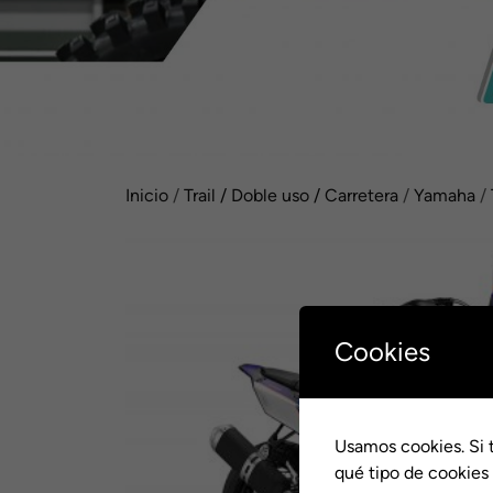
Inicio
/
Trail / Doble uso / Carretera
/
Yamaha
/
Cookies
Usamos cookies. Si 
qué tipo de cookies 