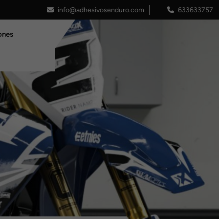
info@adhesivosenduro.com
633633757
ones