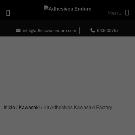
Menu
Skip
to
info@adhesivosenduro.com
633633757
content
Inicio
/
Kawasaki
/ Kit Adhesivos Kawasaki Factory