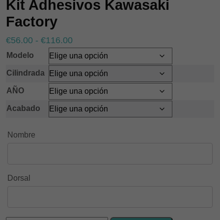
Kit Adhesivos Kawasaki
Factory
Rango
€
56.00
-
€
116.00
de
Modelo
precios:
Cilindrada
desde
AÑO
€56.00
hasta
Acabado
€116.00
Nombre
Dorsal